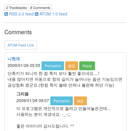
그
리
0
Trackbacks
8
Comments
움
RSS 2.0 feed
ATOM 1.0 feed
(복
분
자
Comments
주)
ATOM Feed Link
Find!
나현재
Categories
2009/01/26 05:55
Permalink
M/D
Reply
단축키가 되니까 한 컴 쪽지 보다 훨씬 좋으네요....!
전
내용 많아지면 자동으로 창의 길이가 늘어나는 옵션 기능있으면
체
금상첨화 겠군요.(한컴 쪽지 쓸때 언제나 불편해 하던 기능)
1338
AI
그리움
프
2009/01/28 09:07
Permalink
M/D
롬
이 프로그램은 개인적으로 쓸려고 만들어놓은건데...
프
사용하는 분이 계셨네요. -_-;;;
트
0
좋은 아이디어 감사드립니다. ^^
출