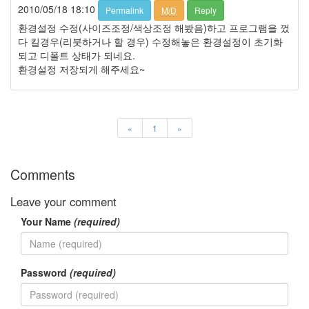
이
2010/05/18 18:10
Permalink
M/D
Reply
야
환경설정 수정(사이즈조정/색상조정 해봤음)하고 프로그램을 껐
기
다 킬경우(리붓하거나 할 경우) 수정해놓은 환경설정이 초기화
63
되고 디폴트 상태가 되네요.
IT
환경설정 저장되게 해주세요~
관
련
이
야
기
«
1
»
70
일
상
Comments
에
서
Leave your comment
의
Your Name
(required)
감
동
37
읽
Password
(required)
을
거
리,