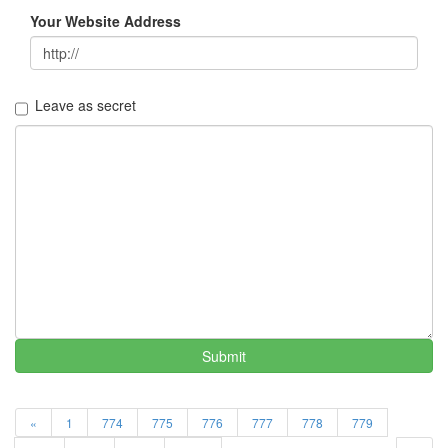
볼
Your Website Address
거
리
167
사
Leave as secret
고
의
전
환...
44
웃
고
싶
다
면...
42
독
Submit
후
감
3
Bloger-
«
1
774
775
776
777
778
779
지