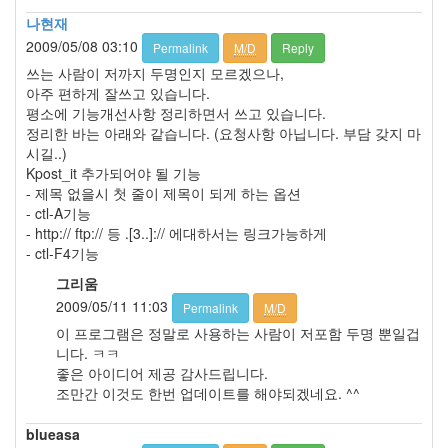
판
준
나현재
비
2009/05/08 03:10
Permalink
M/D
Reply
0
쓰는 사람이 저까지 두명인지 모르겠으나,
My-
아주 편하게 잘쓰고 있습니다.
Program
평소에 기능개선사항 정리하면서 쓰고 있습니다.
41
정리한 바는 아래와 같습니다. (요청사항 아닙니다. 부담 갖지 마
KScreenPen
시길..)
25
Kpost_it 추가되어야 될 기능
KPOST-
- 제목 없을시 첫 줄이 제목이 되게 하는 옵션
IT
- ctl-A기능
4
- http:// ftp:// 등 .[3..]:// 에대하서는 링크가능하게
색
- ctl-F4기능
돌
이
그리움
4
2009/05/11 11:03
Permalink
M/D
K-
이 프로그램은 정말로 사용하는 사람이 저포함 두명 뿐일겁
Capture
니다. ㅋㅋ
0
좋은 아이디어 제공 감사드립니다.
블
조만간 이것도 한번 업데이트를 해야되겠네요. ^^
로
그
blueasa
플