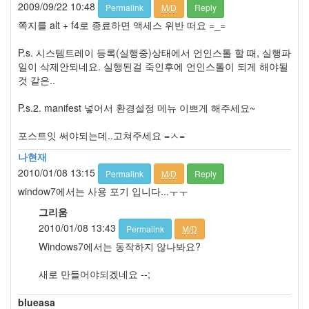
2009/09/22 10:48
Permalink
M/D
Reply
러
그
쪽지를 alt + f4로 종료하면 액세스 위반 떠요 =_=
인
4
P.s. 시스템트레이 등록(실행중)상태에서 언인스톨 할 때, 실행파
잡
일이 삭제안되네요. 실행된걸 죽인후에 언인스톨이 되게 해야될
동
것 같은..
사
니
P.s.2. manifest 넣어서 환경설정 메뉴 이쁘게 해주세요~
4
Todo
포스트잇 써야되는데..고쳐주세요 =ㅅ=
List
나현재
0
2010/01/08 13:15
Permalink
M/D
Reply
사
는
window7에서는 사용 포기 입니다...ㅜㅜ
이
그리움
야
2010/01/08 13:43
Permalink
M/D
기
936
Windows7에서는 동작하지 않나봐요?
정
치
새로 만들어야되겠네요 --;
관
련
blueasa