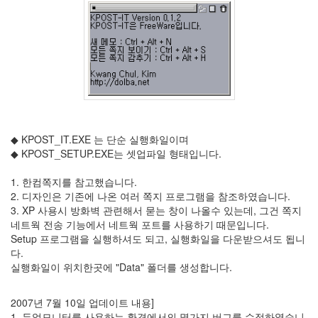
주
절
Delphi
델
파
이
◆ KPOST_IT.EXE 는 단순 실행화일이며
이
◆ KPOST_SETUP.EXE는 셋업파일 형태입니다.
명
박
1. 한컴쪽지를 참고했습니다.
2. 디자인은 기존에 나온 여러 쪽지 프로그램을 참조하였습니다.
영
3. XP 사용시 방화벽 관련해서 묻는 창이 나올수 있는데, 그건 쪽지
화
네트웍 전송 기능에서 네트웍 포트를 사용하기 때문입니다.
Setup 프로그램을 실행하셔도 되고, 실행화일을 다운받으셔도 됩니
FreeWare
다.
프
실행화일이 위치한곳에 "Data" 폴더를 생성합니다.
리
웨
2007년 7월 10일 업데이트 내용]
어
1. 듀얼모니터를 사용하는 환경에서의 몇가지 버그를 수정하였습니