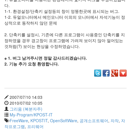
드
다.
라
1-1. 환경설정/단축키 설정등의 창이 엉뚱한곳에 표시되는 버그.
마
1-2. 듀얼모니터에서 메인모니터 이외의 모니터에서 자석기능이 정
공
상적으로 동작하지 않던 문제
개
소
2. 단축키를 설정시, 기존에 다른 프로그램이 사용중인 단축키를 지
프
정하였을 경우 경고창이 프로그램에 가려져 보이지 않아 얼어있는
트
것처럼(?) 보이는 현상을 수정하였습니다.
웨
어
※ 1. 버그 남겨주시면 정말 감사드리겠습니다.
미
2. 기능 추가 요청 환영합니다.
국
Notices
블
2007/07/10 14:03
로
2010/07/02 10:05
그
그리움 (복분자주)
소
My-Program/KPOST-IT
개
FreeWare
,
KPOSTIT
,
OpenSoftWare
,
공개소프트웨어
,
자작
,
자
By
작프로그램
,
프리웨어