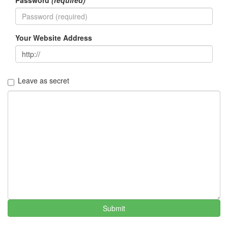
그
리
움
(복
Your Website Address
분
자
주)
Leave as secret
Find!
Categories
전
체
1338
AI
프
롬
프
트
Submit
0
출