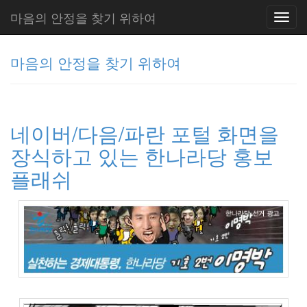
마음의 안정을 찾기 위하여
Toggl
navig
마음의 안정을 찾기 위하여
그
리
네이버/다음/파란 포털 화면을
움
(복
장식하고 있는 한나라당 홍보
분
자
플래쉬
주)
Tag
Cloud
주
절