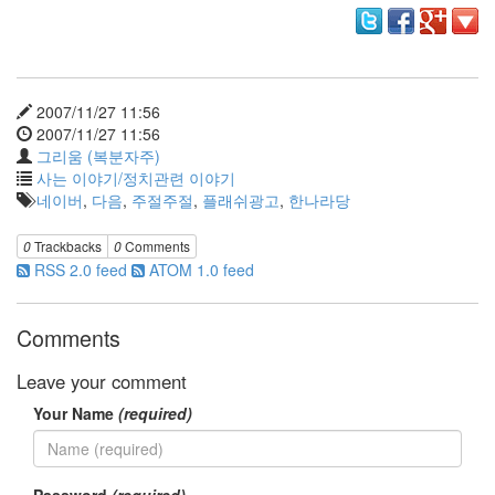
리
웨
어
공
개
2007/11/27 11:56
소
2007/11/27 11:56
프
그리움 (복분자주)
트
사는 이야기/정치관련 이야기
웨
네이버
,
다음
,
주절주절
,
플래쉬광고
,
한나라당
어
미
0
Trackbacks
0
Comments
국
RSS 2.0 feed
ATOM 1.0 feed
Notices
Comments
블
Leave your comment
로
그
Your Name
(required)
소
개
By
Password
(required)