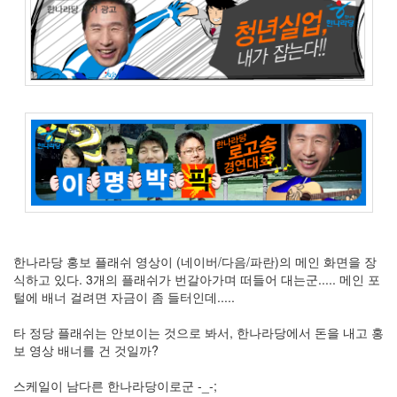
주
절
Delphi
델
파
이
이
명
박
영
한나라당 홍보 플래쉬 영상이 (네이버/다음/파란)의 메인 화면을 장
화
식하고 있다. 3개의 플래쉬가 번갈아가며 떠들어 대는군..... 메인 포
털에 배너 걸려면 자금이 좀 들터인데.....
FreeWare
드
타 정당 플래쉬는 안보이는 것으로 봐서, 한나라당에서 돈을 내고 홍
라
보 영상 배너를 건 것일까?
마
프
스케일이 남다른 한나라당이로군 -_-;