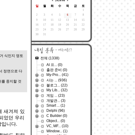
«
2026/08
»
일
월
화
수
목
금
토
1
2
3
4
5
6
7
8
9
10
11
12
13
14
15
16
17
18
19
20
21
22
23
24
25
26
27
28
29
30
31
거 식민지 영토
전체
(1338)
AI 프...
(0)
출판 준비
(0)
서 정면으로 다
My-Pro...
(41)
사는 ...
(936)
위를 중지할 것
블로그...
(22)
My Lib...
(32)
게임 ...
(23)
개발관...
(3)
Smart ...
(1)
Delphi
(96)
게 새겨져 있
C Builder
(0)
탄되었던 우리
Object...
(0)
땅입니다.
VC, MF...
(10)
Window...
(1)