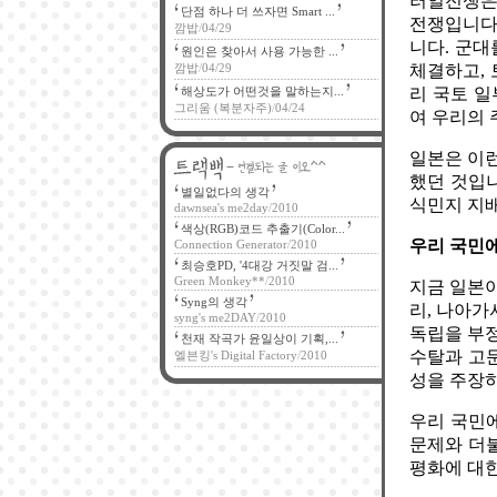
러일전쟁은
단점 하나 더 쓰자면 Smart ...
전쟁입니다
깜밥
/
04/29
니다. 군
원인은 찾아서 사용 가능한 ...
깜밥
/
04/29
체결하고,
해상도가 어떤것을 말하는지...
리 국토 
그리움 (복분자주)
/
04/24
여 우리의 
일본은 이런
했던 것입
별일없다의 생각
식민지 지
dawnsea's me2day
/
2010
색상(RGB)코드 추출기(Color...
우리 국민
Connection Generator
/
2010
최승호PD, '4대강 거짓말 검...
Green Monkey**
/
2010
지금 일본이
Syng의 생각
리, 나아가
syng's me2DAY
/
2010
독립을 부정
천재 작곡가 윤일상이 기획,...
수탈과 고문
엘븐킹's Digital Factory
/
2010
성을 주장하
우리 국민
문제와 더불
평화에 대