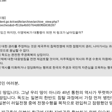
s.swf
리핑]
dent.go.kr/cwd/kr/archive/archive_view.php?
peeches&id=f518a4b93764d80f6b838287
있긴 하지만, 이명박씨가 대통령이 되면 저 링크가 남아있을까?
에 대한 권리를 주장하는 것은 제국주의 침략전쟁에 의한 점령지의 권리, 나아가서는 과
것으로 용납할 수 없다.
게 독도는 완전한 주권회복의 상징이다.
문제에 대한 대응방침을 전면 재검토할 것이며, 자주독립의 역사와 주권 수호의 차원에
다.
된 역사를 미화하거나 정당화하는 행위로 한국의 주권과 국민적 자존심을 모욕하는 행
민 여러분,
 땅입니다. 그냥 우리 땅이 아니라 40년 통한의 역사가 뚜렷하
땅입니다. 독도는 일본의 한반도 침탈 과정에서 가장 먼저 병
 일본이 러일전쟁 중에 전쟁수행을 목적으로 편입하고 점령했던 