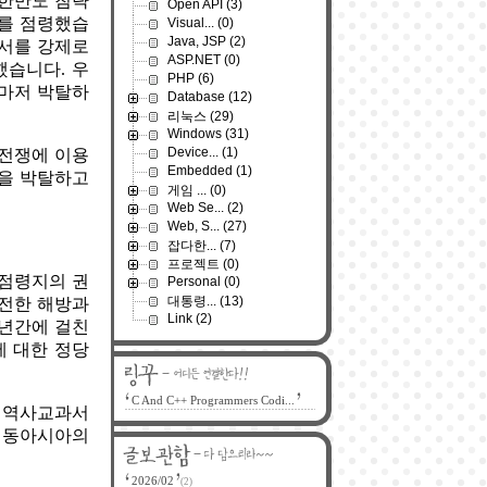
 한반도 침략
Open API
(3)
도를 점령했습
Visual...
(0)
Java, JSP
(2)
정서를 강제로
ASP.NET
(0)
했습니다. 우
PHP
(6)
권마저 박탈하
Database
(12)
리눅스
(29)
Windows
(31)
Device...
(1)
 전쟁에 이용
Embedded
(1)
권을 박탈하고
게임 ...
(0)
Web Se...
(2)
Web, S...
(27)
잡다한...
(7)
프로젝트
(0)
 점령지의 권
Personal
(0)
대통령...
(13)
완전한 해방과
Link
(2)
0년간에 걸친
에 대한 정당
C And C++ Programmers Codi...
, 역사교과서
와 동아시아의
2026/02
(2)