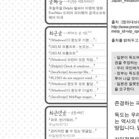
Japan_Relation
주절주절
Delphi
델파이
이명박
영화
FreeWare
드라마
프리웨어
공개소프트
웨어
미국
출처 : [청와대브
http://www.presi
meta_id=vip_s
[Windows11] 윈도우 기본 ...
출처를 밝혀두고 
1
[AI] AI 프롬프트 - 눈오는...
[AI] AI 프롬프트
- 일본이 독도
[Windows] 프린터 모든 작업...
권을 주장하는 
[Delphi] Check if windows ...
- 우리 국민에
[JavaScript] Javascript Ma...
- 정부는 독도
PL2303 do not support wind...
루어 나갈 것이
- 일본은 잘못
[Windows] 윈도우 포트 할당...
을 요구한다.
[Windows11] 윈도우 11설치 ...
[JavaScript] WebPage magni...
존경하는 국
독도는 우리
와우..반가워라..
는 역사의 
우낭자
/
07/21
땅입니다.
관리자만 볼 수 있는 댓글입...
비밀방문자
/
05/30