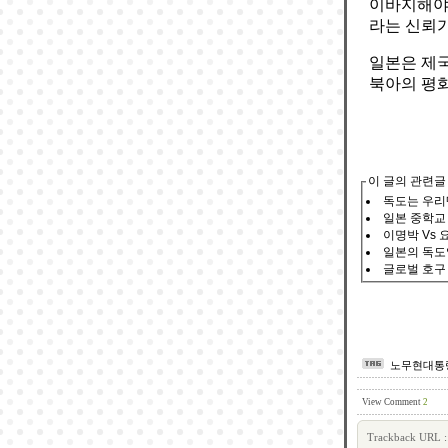
이바지해야 
라는 신뢰가
일본은 제국
북아의 평화
이 글의 관련글
독도는 우리
일본 중학교
이명박 Vs
일본의 독도영
글로벌 호구 
노무현대통
View Comment
2
Trackback URL :