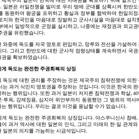
 제국주의 일본이 한국에 대한 지배권을 확보하기 위해 일으킨
. 일본은 러일전쟁을 빌미로 우리 땅에 군대를 상륙시켜 한반
대를 동원하여 왕궁을 포위하고 황실과 정부를 협박하여 한일의
 토지와 한국민을 마음대로 징발하고 군사시설을 마음대로 설치
일부에서 일방적으로 군정을 실시하고, 나중에는 재정권과 외교
주권을 유린했습니다.
 와중에 독도를 자국 영토로 편입하고, 망루와 전선을 가설하여
니다. 그리고 한반도에 대한 군사적 점령상태를 계속하면서 국
배권을 확보하였습니다.
에게 독도는 완전한 주권회복의 상징
 독도에 대한 권리를 주장하는 것은 제국주의 침략전쟁에 의한
서는 과거 식민지 영토권을 주장하는 것입니다. 이것은 한국의 
하는 행위입니다. 또한 과거 일본이 저지른 침략전쟁과 학살, 4
·투옥, 강제징용, 심지어 위안부까지 동원했던 그 범죄의 역사
는 행위입니다. 우리는 결코 이것을 용납할 수가 없습니다.
에게 독도는 완전한 주권회복의 상징입니다. 야스쿠니신사 참배
어 과거 역사에 대한 일본의 인식, 그리고 미래의 한·일 관계
한 일본의 의지를 가늠하는 시금석입니다.