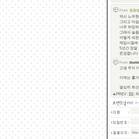
From.
청풍
역시 노무현
그리고 아쉽
너무 허망하
그래서 슬픕
어떻게 세운
재임시절에 
5년간 정말
존경합니다
From.
bluebi
고생 무지 마
이제는 홀가
열심히 최선을
◀
PREV
:
[
1
]
:
N