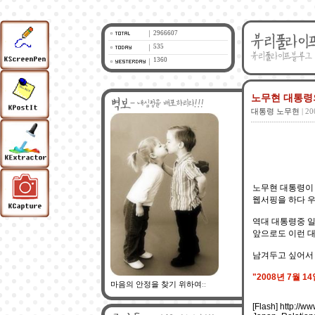
2966607
535
1360
노무현 대통령의
대통령 노무현
| 20
노무현 대통령이 
웹서핑을 하다 우
역대 대통령중 일
앞으로도 이런 대
남겨두고 싶어서 
"2008년 7월 
마음의 안정을 찾기 위하여
::
[Flash] http://