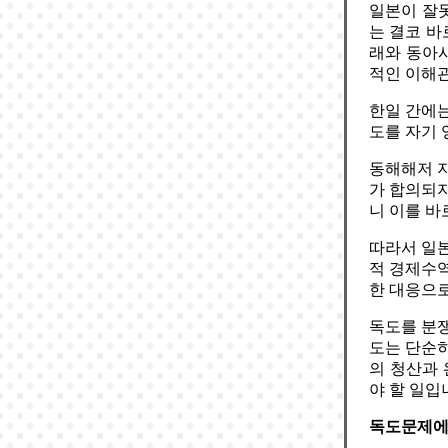
일본이 잘못
는 결코 바
래와 동아시
적인 이해관
한일 간에는
도를 자기 
동해해저 지
가 합의되지
니 이를 바
따라서 일본
적 경제수역
한 대응으로
독도를 분쟁
도는 단순히
의 청산과
야 할 일입
독도문제에