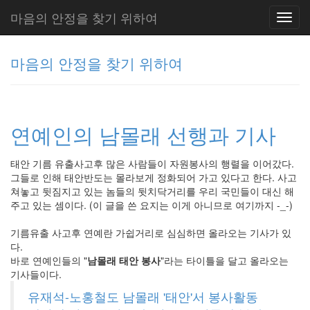
마음의 안정을 찾기 위하여
Toggl
navig
마음의 안정을 찾기 위하여
그
리
연예인의 남몰래 선행과 기사
움
(복
분
태안 기름 유출사고후 많은 사람들이 자원봉사의 행렬을 이어갔다.
자
그들로 인해 태안반도는 몰라보게 정화되어 가고 있다고 한다. 사고
주)
쳐놓고 뒷짐지고 있는 놈들의 뒷치닥거리를 우리 국민들이 대신 해
주고 있는 셈이다. (이 글을 쓴 요지는 이게 아니므로 여기까지 -_-)
기름유출 사고후 연예란 가쉽거리로 심심하면 올라오는 기사가 있
Tag
Cloud
다.
바로 연예인들의 "
남몰래 태안 봉사
"라는 타이틀을 달고 올라오는
주
기사들이다.
절
유재석-노홍철도 남몰래 '태안'서 봉사활동