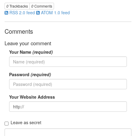
판
0
Trackbacks
0
Comments
준
RSS 2.0 feed
ATOM 1.0 feed
비
0
My-
Comments
Program
41
Leave your comment
KScreenPen
25
Your Name
(required)
KPOST-
IT
4
색
Password
(required)
돌
이
4
Your Website Address
K-
Capture
0
블
로
Leave as secret
그
플