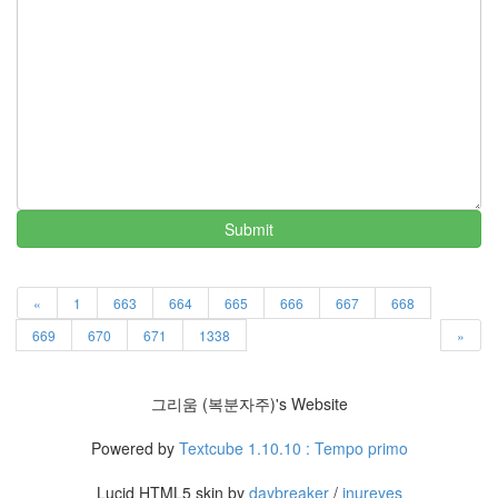
러
그
인
4
잡
동
사
니
4
Todo
Submit
List
0
사
«
1
663
664
665
666
667
668
는
이
669
670
671
1338
»
야
기
936
그리움 (복분자주)'s Website
정
치
Powered by
Textcube 1.10.10 : Tempo primo
관
련
Lucid HTML5 skin by
daybreaker
/
inureyes