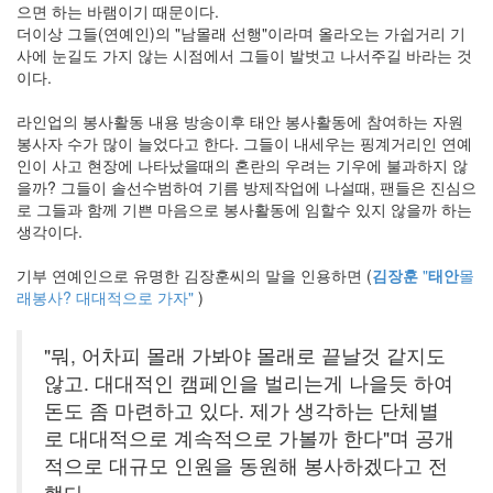
리
으면 하는 바램이기 때문이다.
웨
더이상 그들(연예인)의 "남몰래 선행"이라며 올라오는 가쉽거리 기
어
사에 눈길도 가지 않는 시점에서 그들이 발벗고 나서주길 바라는 것
이다.
공
개
라인업의 봉사활동 내용 방송이후 태안 봉사활동에 참여하는 자원
소
봉사자 수가 많이 늘었다고 한다. 그들이 내세우는 핑계거리인 연예
프
인이 사고 현장에 나타났을때의 혼란의 우려는 기우에 불과하지 않
트
을까? 그들이 솔선수범하여 기름 방제작업에 나설때, 팬들은 진심으
웨
로 그들과 함께 기쁜 마음으로 봉사활동에 임할수 있지 않을까 하는
어
생각이다.
미
국
기부 연예인으로 유명한 김장훈씨의 말을 인용하면 (
김장훈
"
태안
몰
래봉사? 대대적으로 가자"
)
Notices
"뭐, 어차피 몰래 가봐야 몰래로 끝날것 같지도
블
않고. 대대적인 캠페인을 벌리는게 나을듯 하여
로
그
돈도 좀 마련하고 있다. 제가 생각하는 단체별
소
로 대대적으로 계속적으로 가볼까 한다"며 공개
개
적으로 대규모 인원을 동원해 봉사하겠다고 전
By
했다.