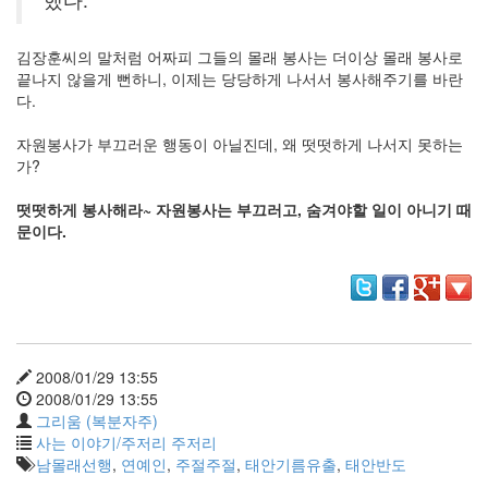
그
리
움
김장훈씨의 말처럼 어짜피 그들의 몰래 봉사는 더이상 몰래 봉사로
(복
끝나지 않을게 뻔하니, 이제는 당당하게 나서서 봉사해주기를 바란
분
다.
자
주)
자원봉사가 부끄러운 행동이 아닐진데, 왜 떳떳하게 나서지 못하는
가?
Find!
떳떳하게 봉사해라~ 자원봉사는 부끄러고, 숨겨야할 일이 아니기 때
문이다.
Categories
전
체
1338
AI
프
2008/01/29 13:55
롬
2008/01/29 13:55
프
그리움 (복분자주)
트
사는 이야기/주저리 주저리
0
남몰래선행
,
연예인
,
주절주절
,
태안기름유출
,
태안반도
출