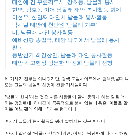
태안에 간 무릎팍도사’ 강호동, 남몰래 봉사
주
현영, 강호동 이어 남몰래 태안 봉사활동 화제
절
이현우, 한달째 태안서 남몰래 봉사활동
Delphi
박해일 태안에 천만원 '남몰래 기부'
비, 남몰래 태안 봉사활동
델
예비신랑 송일국, 태안 낙도에서 남몰래 봉사
파
활동
이
동방신기 최강창민, 남몰래 태안 봉사활동
이
태안 사고현장 방문한 박진희 남몰래 선행
명
박
위 기사가 전부는 아니겠지만, 검색 포털사이트에서 검색했을때 나
오는 그들의 남몰래 선행에 관한 기사들이다.
영
화
"남몰래 한다"라는 것은 다른 사람들이 알지 못하게 하는 일을 얘기
하는 것일텐데, 하나같이 공통적으로 붙어 있는 내용은 "
이들을 알
FreeWare
아본 어느 팬에 의해....
" 라는 형태이다.
드
라
여기서 그들의 봉사활동을 뭐라 말하자는 것은 아니다.
마
프
어짜피 알려질 "남몰래 선행"이라면, 이제는 당당하게 나서서 해줬