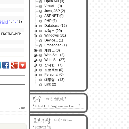
Open API
(3)
Visual...
(0)
Java, JSP
(2)
ASP.NET
(0)
PHP
(6)
장길산"
,
","
);
Database
(12)
리눅스
(29)
 ENGINE=MEM
Windows
(31)
Device...
(1)
Embedded
(1)
게임 ...
(0)
Web Se...
(2)
Web, S...
(27)
잡다한...
(7)
프로젝트
(0)
Personal
(0)
대통령...
(13)
Link
(2)
C And C++ Programmers Codi...
2026/02
(2)