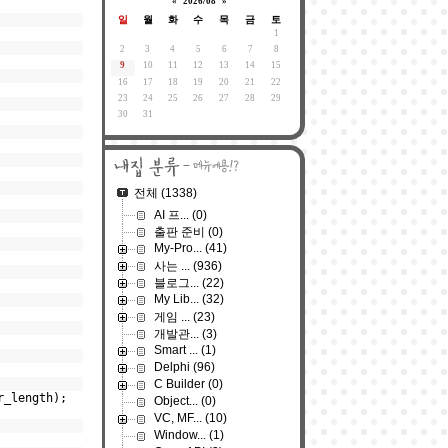
«
2026/08
»
일
월
화
수
목
금
토
1
2
3
4
5
6
7
8
9
10
11
12
13
14
15
16
17
18
19
20
21
22
23
24
25
26
27
28
29
30
31
전체
(1338)
AI 프...
(0)
출판 준비
(0)
My-Pro...
(41)
사는 ...
(936)
블로그...
(22)
My Lib...
(32)
게임 ...
(23)
개발관...
(3)
Smart ...
(1)
Delphi
(96)
C Builder
(0)
er_length);
Object...
(0)
VC, MF...
(10)
Window...
(1)