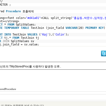
//
IMITER ;
*
red
Procedure
호출예제
ong><font color=
"#d41a01"
>CALL split_string(
"홍길동,박문수,임꺽정,
nt></strong>
CT
*
FROM
SplitValues;
TE
TEMPORARY
TABLE
TestJoin (join_field
VARCHAR
(20)
PRIMARY
KEY
)
;
RT
INTO
TestJoin
VALUES
(
'Kaj'
),(
'Colin'
);
CT
tj.*
FROM
TestJoin tj
R
JOIN
SplitValues sv
.join_field = sv.value;
넌트의 TMyStoredProc를 사용하다 발생한 오류..
toredProcedure
:
이 글에는 트랙백을 보낼 수 없습니다