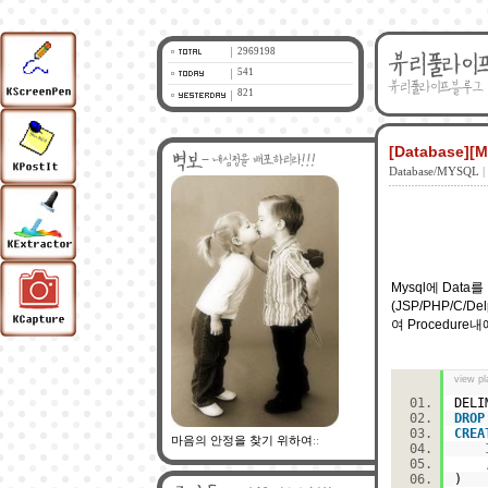
2969198
541
821
[Database][
Database/MYSQL
|
Mysql에 Dat
(JSP/PHP/C/D
여 Procedur
view pl
DEL
DROP
CREA
마음의 안정을 찾기 위하여
::
)