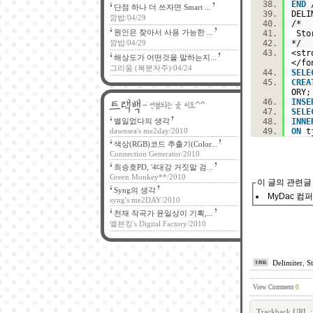
END
단점 하나 더 쓰자면 Smart ...
DEL
깜밥
/
04/29
/
원인은 찾아서 사용 가능한 ...
Sto
깜밥
/
04/29
*/
<str
해상도가 어떤것을 말하는지...
</fo
그리움 (복분자주)
/
04/24
SELE
CREA
ORY
INSE
SELE
별일없다의 생각
INNE
dawnsea's me2day
/
2010
ON
tj
색상(RGB)코드 추출기(Color...
Connection Generator
/
2010
최승호PD, '4대강 거짓말 검...
Green Monkey**
/
2010
이 글의 관련글
Syng의 생각
MyDac 컴퍼
syng's me2DAY
/
2010
천재 작곡가 윤일상이 기획,...
엘븐킹's Digital Factory
/
2010
Delimiter
,
S
View Comment
0
Trackback URL :