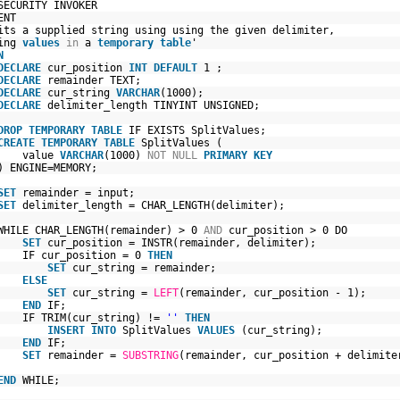
SECURITY INVOKER
MENT
its a supplied string using using the given delimiter,
cing
values
in
a
temporary
table
'
N
DECLARE
cur_position
INT
DEFAULT
1 ;
DECLARE
remainder TEXT;
DECLARE
cur_string
VARCHAR
(1000);
DECLARE
delimiter_length TINYINT UNSIGNED;
DROP
TEMPORARY
TABLE
IF EXISTS SplitValues;
CREATE
TEMPORARY
TABLE
SplitValues (
alue
VARCHAR
(1000)
NOT
NULL
PRIMARY
KEY
NGINE=MEMORY;
SET
remainder = input;
SET
delimiter_length = CHAR_LENGTH(delimiter);
LE CHAR_LENGTH(remainder) > 0
AND
cur_position > 0 DO
SET
cur_position = INSTR(remainder, delimiter);
cur_position = 0
THEN
SET
cur_string = remainder;
ELSE
SET
cur_string =
LEFT
(remainder, cur_position - 1);
END
IF;
TRIM(cur_string) !=
''
THEN
INSERT
INTO
SplitValues
VALUES
(cur_string);
END
IF;
SET
remainder =
SUBSTRING
(remainder, cur_position + delimit
END
WHILE;