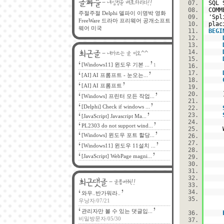
SQL 
COM
주절주절
Delphi
델파이
이명박
영화
'Spl
FreeWare
드라마
프리웨어
공개소프트
pla
웨어
미국
BEGI
[Windows11] 윈도우 기본 ...
1
[AI] AI 프롬프트 - 눈오는...
[AI] AI 프롬프트
v
) E
[Windows] 프린터 모든 작업...
[Delphi] Check if windows ...
[JavaScript] Javascript Ma...
PL2303 do not support wind...
WHI
[Windows] 윈도우 포트 할당...
IF 
[Windows11] 윈도우 11설치 ...
[JavaScript] WebPage magni...
IF 
와우..반가워라..
우낭자
/
07/21
관리자만 볼 수 있는 댓글입...
비밀방문자
/
05/30