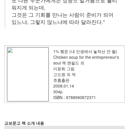
또 다른 누군가에게는 성공으 밑거름으로 불리
리
워지게 되는데,
웨
어
그것은 그 기회를 만나는 사람이 준비가 되어
공
있느냐, 그렇지 않느냐에 따라 달라진다."
개
소
프
트
웨
1% 행운 (내 인생에서 놓쳐선 안 될)
어
Chicken soup for the entrepreneur's
미
soul 잭 캔필드 외
국
이윤희 그림
고도원 외 역
흐름출판
Notices
2008.01.14
304p
블
ISBN : 9788990872371
로
그
소
개
교보문고 책 소개 내용
By