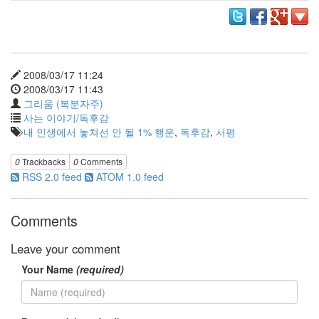
판
준
비
0
My-
Program
2008/03/17 11:24
41
2008/03/17 11:43
KScreenPen
그리움 (복분자주)
25
사는 이야기/독후감
KPOST-
내 인생에서 놓쳐선 안 될 1% 행운
,
독후감
,
서평
IT
4
0
Trackbacks
0
Comments
색
RSS 2.0 feed
ATOM 1.0 feed
돌
이
4
Comments
K-
Capture
Leave your comment
0
Your Name
(required)
블
로
그
플