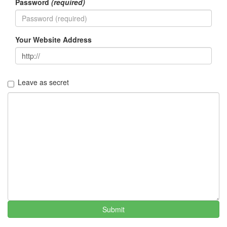
Password
(required)
러
그
인
4
Your Website Address
잡
동
사
니
Leave as secret
4
Todo
List
0
사
는
이
야
기
936
정
치
Submit
관
련