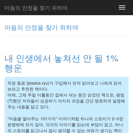
마음의 안정을 찾기 위하여
Toggl
navig
마음의 안정을 찾기 위하여
그
리
내 인생에서 놓쳐선 안 될 1%
움
(복
행운
분
자
주)
직장 동료 (jessica.ryu)가 구입해서 먼저 읽어보고 나에게 읽어
보라고 추천한 책이다.
어제, 그제 주말 이틀동안 집에서 쉬는 동안 읽었던 책으로, 평범
(?)했던 저자들이 성공하기 까지의 과정을 간단 명료하게 설명해
Tag
Cloud
주는 내용을 담고 있다.
주
"마음을 열어주는 101가지" 이야기처럼 하나의 스토리가 2~3장
절
분량밖에 되지 않아, 각각의 이야기를 읽는데 부담이 없고, 하나
의 스토리를 읽고나서 잠시 생각할 수 있는 여유가 생기는 책이