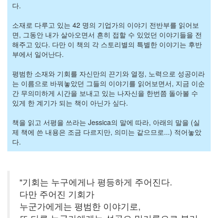
주
다.
절
소재로 다루고 있는 42 명의 기업가의 이야기 전반부를 읽어보
면, 그동안 내가 살아오면서 흔히 접할 수 있었던 이야기들을 전
Delphi
해주고 있다. 다만 이 책의 각 스토리별의 특별한 이야기는 후반
부에서 일어난다.
델
파
평범한 소재와 기회를 자신만의 끈기와 열정, 노력으로 성공이라
이
는 이름으로 바꿔놓았던 그들의 이야기를 읽어보면서, 지금 이순
간 무의미하게 시간을 보내고 있는 나자신을 한번쯤 돌아볼 수
이
있게 한 계기가 되는 책이 아닌가 싶다.
명
책을 읽고 서평을 쓰라는 Jessica의 말에 따라, 아래의 말을 (실
박
제 책에 쓴 내용은 조금 다르지만, 의미는 같으므로...) 적어놓았
영
다.
화
FreeWare
드
"기회는 누구에게나 평등하게 주어진다.
라
다만 주어진 기회가
마
누군가에게는 평범한 이야기로,
프