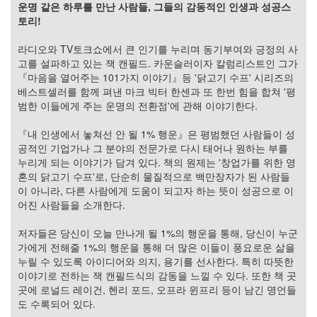
그
운명 같은 하루를 만난 사람들, 그들의 감동적인 인생과 성공스
리
토리!
움
(복
라디오와 TV토크쇼에서 큰 인기를 누리며 동기부여와 긍정의 사
분
고를 설파하고 있는 잭 캔필드. 카운슬러이자 칼럼리스트인 그가
자
『마음을 열어주는 101가지 이야기』등 '닭고기 수프' 시리즈의
주)
베스트셀러를 함께 펴낸 마크 빅터 한센과 또 한번 힘을 합쳐 '평
범한 이들에게 주는 운명의 전환점'에 관해 이야기한다.
Find!
『내 인생에서 놓쳐선 안 될 1% 행운』은 평범했던 사람들이 성
공적인 기업가나 그 분야의 전문가로 다시 태어나 원하는 부를
Categories
누리게 되는 이야기가 담겨 있다. 책의 원제는 '창업가를 위한 영
혼의 닭고기 수프'로, 단순히 물질적으로 백만장자가 된 사람들
전
이 아니라, 다른 사람에게 도움이 되고자 하는 뜻이 성공으로 이
체
어진 사람들을 소개한다.
1338
AI
저자들은 당신이 오늘 만나게 될 1%의 행운을 통해, 당신이 누군
프
가에게 전해줄 1%의 행운을 통해 더 많은 이들이 풍요로운 삶을
롬
누릴 수 있도록 아이디어와 의지, 용기를 선사한다. 특히 따뜻한
프
이야기로 전하는 잭 캔필드식의 감동을 느낄 수 있다. 또한 책 곳
트
곳에 로널드 레이건, 헨리 포드, 오프라 윈프리 등이 남긴 명언들
0
도 수록되어 있다.
출