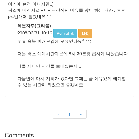
식
여기에 쓴건 아니지만..)
In
평소에 메신저로 =ㅂ= 저런식의 비유를 많이 하는 터라 ..ㅎㅎ
1
ps.번개때 뵙겠네요 ^^
쓰
복분자주(그리움)
레
2008/03/31 10:16
Permalink
M/D
기
언
ㅎㅎ 올블 번개모임에 오셨었나요? ^^;;;
론
사
저는 버스 예매시간때문에 8시 30분경 급하게 나왔습니다.
18
Global
다들 재미난 시간들 보내셨는지.....
虎
口
다음번에 다시 기회가 있다면 그때는 좀 여유있게 얘기할
29
수 있는 시간이 되었으면 좋겠네요.
주
저
리
주
«
1
»
저
리
112
Comments
좋