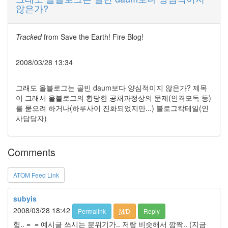
않은가?
볼
거
리
Tracked
from
Save the Earth! Fire Blog!
167
사
고
2008/03/28 13:34
의
전
그래도 올블로그는 골빈 daum보다 양심적이지 않은가? 제목
환...
이 그래서 올블로그의 황당한 공채과정상의 문제(인격모독 등)
44
를 묻으려 하거나(하루사이 진화되었지만...) 블로그칵테일(인
웃
사담당자)
고
싶
다
Comments
면...
42
독
ATOM Feed Link
후
감
subyis
3
2008/03/28 18:42
Permalink
M/D
Reply
Bloger-
지
헙.. =_= 예시글 쓰시는 분위기가.. 저랑 비슷해서 깜짝.. (지금