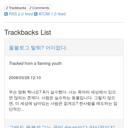
이
야
2
Trackbacks
2
Comments
기
RSS 2.0 feed
ATOM 1.0 feed
63
IT
Trackbacks List
관
련
이
올블로그 탈퇴? 어이없다.
야
기
70
Tracked
from
a flaming youth
일
상
에
2008/03/28 12:10
서
의
무슨 영화 찍나요? A가 실수했다. 너는 죽어라 세상에서 있으
감
면 않되는 존재다. 사람은 실수하는 동물입니다. 그렇지 않으
동
면, 이 세상에 남아있는 사람은 없게요? 한사람을 매도하는 집
37
단적인...
읽
을
거
그래도 올블로그는 골빈 daum보다 양심적이지
리,