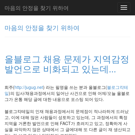
마음의 안정을 찾기 위하여
Toggl
navig
마음의 안정을 찾기 위하여
그
리
올블로그 채용 문제가 지역감정
움
(복
발언으로 비화되고 있는데...
분
자
주)
희주(
http://jugug.net
) 라는 필명을 쓰는 분과 올블로그(
블로그칵테
일
)의 입사/채용과정에서의 일어난 사건으로 인해 어제/오늘 올블로
그가 온통 해당 글에 대한 내용으로 포스팅 되어 있다.
Tag
Cloud
블로그칵테일의 인재 채용과정에서의 문제점이 적나라하게 드러났
주
고, 이에 대해 많은 사람들이 성토하고 있는데, 그 과정에서의 특정
지역을 거론한 발언으로 인해 FACT가 흐려지고 있고, 정확하게 사
절
실을 파악하지 않은 상태에서 그 글에대해 또 다른 글이 재 생산되고