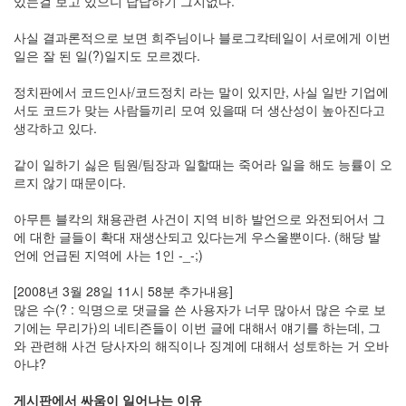
있는걸 보고 있으니 답답하기 그지없다.
주
절
사실 결과론적으로 보면 희주님이나 블로그칵테일이 서로에게 이번
일은 잘 된 일(?)일지도 모르겠다.
Delphi
정치판에서 코드인사/코드정치 라는 말이 있지만, 사실 일반 기업에
델
서도 코드가 맞는 사람들끼리 모여 있을때 더 생산성이 높아진다고
생각하고 있다.
파
이
같이 일하기 싫은 팀원/팀장과 일할때는 죽어라 일을 해도 능률이 오
이
르지 않기 때문이다.
명
아무튼 블칵의 채용관련 사건이 지역 비하 발언으로 와전되어서 그
박
에 대한 글들이 확대 재생산되고 있다는게 우스울뿐이다. (해당 발
언에 언급된 지역에 사는 1인 -_-;)
영
화
[2008년 3월 28일 11시 58분 추가내용]
많은 수(? : 익명으로 댓글을 쓴 사용자가 너무 많아서 많은 수로 보
FreeWare
기에는 무리가)의 네티즌들이 이번 글에 대해서 얘기를 하는데, 그
프
와 관련해 사건 당사자의 해직이나 징계에 대해서 성토하는 거 오바
리
아냐?
웨
어
게시판에서 싸움이 일어나는 이유