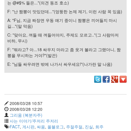
는 @#$% 들은..."(의견 동조 호소)
러
그
F: "난 짬뽕이 맛있던데..."(엉뚱한 논제 제기, 이런 사람 꼭 있음)
인
A: "F님, 지금 짜장면 우동 얘기 중이니 짬뽕은 끼어들지 마시
4
길..."(말 막음)
잡
동
C: "맞아요, 껴들 때 껴들어야지, 주제도 모르고.."(그 사람마저
사
비하, 무시)
니
F: "뭐라고? 아...18 싸우지 마라고 좀 웃겨 볼라고 그랬더니, 짬
4
뽕을 무시하는 거야?"(발끈)
Todo
List
E: "님들 싸우려면 밖에 나가서 싸우세요!"(나가란 말 나옴)
0
사
는
이
야
기
2008/03/28 10:57
936
2008/03/28 12:20
정
그리움 (복분자주)
치
사는 이야기/주저리 주저리
관
FACT
,
게시판
,
싸움
,
올블로그
,
주절주절
,
진실
,
희주
련