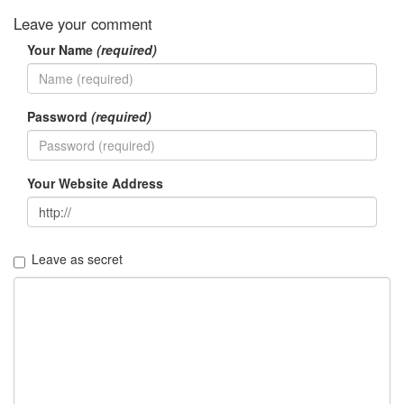
아
하
Leave your comment
는
Your Name
(required)
노
래
4
블
Password
(required)
로
그
이
야
Your Website Address
기
22
블
로
Leave as secret
그
관
련
내
용
13
블
로