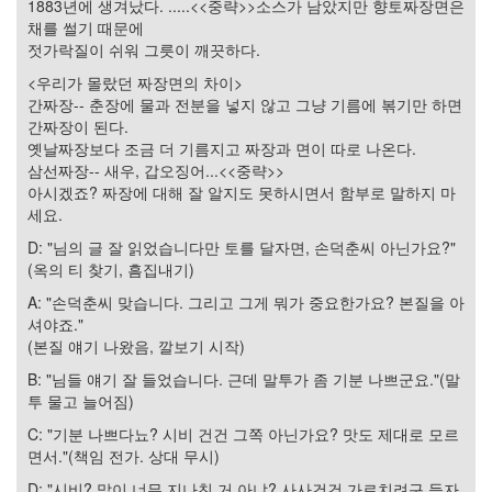
그
1883년에 생겨났다. .....<<중략>>소스가 남았지만 향토짜장면은
리
채를 썰기 때문에
움
젓가락질이 쉬워 그릇이 깨끗하다.
(복
<우리가 몰랐던 짜장면의 차이>
분
간짜장-- 춘장에 물과 전분을 넣지 않고 그냥 기름에 볶기만 하면
자
간짜장이 된다.
주)
옛날짜장보다 조금 더 기름지고 짜장과 면이 따로 나온다.
삼선짜장-- 새우, 갑오징어...<<중략>>
아시겠죠? 짜장에 대해 잘 알지도 못하시면서 함부로 말하지 마
Find!
세요.
Categories
D: "님의 글 잘 읽었습니다만 토를 달자면, 손덕춘씨 아닌가요?"
(옥의 티 찾기, 흠집내기)
전
체
A: "손덕춘씨 맞습니다. 그리고 그게 뭐가 중요한가요? 본질을 아
1338
셔야죠."
AI
(본질 얘기 나왔음, 깔보기 시작)
프
B: "님들 얘기 잘 들었습니다. 근데 말투가 좀 기분 나쁘군요."(말
롬
투 물고 늘어짐)
프
트
C: "기분 나쁘다뇨? 시비 건건 그쪽 아닌가요? 맛도 제대로 모르
0
면서."(책임 전가. 상대 무시)
출
D: "시비? 말이 너무 지나친 거 아냐? 사사건건 가르치려구 들자