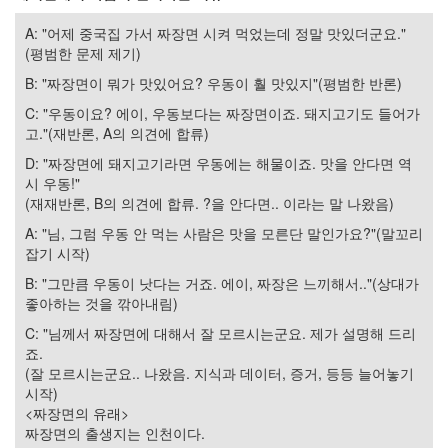
드
라
A: "어제 중국집 가서 짜장면 시켜 먹었는데 정말 맛있더군요."
마
(평범한 문제 제기)
공
B: "짜장면이 뭐가 맛있어요? 우동이 훨 맛있지"(평범한 반론)
개
소
C: "우동이요? 에이, 우동보다는 짜장면이죠. 돼지고기도 들어가
프
고."(재반론, A의 의견에 합류)
트
D: "짜장면에 돼지고기라면 우동에는 해물이죠. 맛을 안다면 역
웨
시 우동!"
어
(재재반론, B의 의견에 합류. ?을 안다면.. 이라는 말 나왔음)
미
A: "님, 그럼 우동 안 먹는 사람은 맛을 모른단 말인가요?"(말꼬리
국
잡기 시작)
B: "그만큼 우동이 낫다는 거죠. 에이, 짜장은 느끼해서.."(상대가
Notices
좋아하는 것을 깎아내림)
블
C: "님께서 짜장면에 대해서 잘 모르시는군요. 제가 설명해 드리
로
죠.
그
(잘 모르시는군요.. 나왔음. 지식과 데이터, 증거, 등등 늘어놓기
소
시작)
개
<짜장면의 유래>
By
짜장면의 출생지는 인천이다.