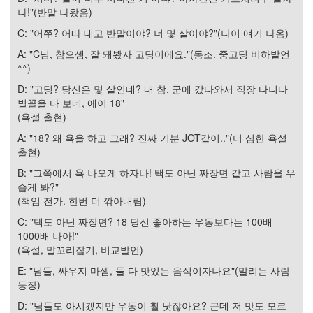
판
나!"(반말 나왔음)
준
비
C: "어쭈? 어따 대고 반말이야? 너 몇 살이야?"(나이 얘기 나옴)
0
A: "C님, 참으셈, 잘 돼봤자 고딩이에요."(동조. 중고딩 비하발언
My-
^^)
Program
41
D: "고딩? 당신은 몇 살인데? 내 참, 군에 갔다와서 직장 다니다
KScreenPen
별꼴을 다 보네, 에이 18"
25
(욕설 출현)
KPOST-
A: "18? 왜 욕을 하고 그래? 진짜 기분 JOT같이.."(더 심한 욕설
IT
출현)
4
색
B: "그쪽에서 욕 나오게 하자나! 택도 아닌 짜장면 같고 사람을 우
돌
습게 봐?"
이
(책임 전가. 한번 더 깎아내림)
4
C: "택도 아닌 짜장면? 18 당신 좋아하는 우동보다는 100배
K-
1000배 나아!"
Capture
(욕설, 말꼬리잡기, 비교발언)
0
블
E: "님들, 싸우지 마셈, 둘 다 맛있는 음식이자나요"(말리는 사람
로
등장)
그
D: "님들도 아시겠지만 우동이 훨 낫잖아요? 근데 저 맛도 모르
플