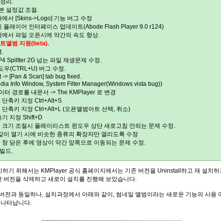
 정리.
 기본 설정값 조절.
서 [Skins->Logo] 기능 버그 수정
플래이어 인터페이스 업데이트(Abode Flash Player 9.0 r124)
생에서 파일 오픈시에 약간의 속도 향상.
아트앨범 지원(beta).
.
P4 Spiltter 2G 넘는 파일 재생문제 수정.
도우(CTRL+U) 버그 수정.
t -> [Pan & Scan] tab bug fixed.
 Info Window, System Filter Manager(Windows vista bug))
 데이터 경로를 내문서 -> The KMPlayer 로 변경
축키 지정 Ctrl+Alt+S
단축키 지정 Ctrl+Alt+L (오픈앨범아트 선택, 취소)
 지정 Shift+D
 크기 조절시 플레이리스트 윈도우 상단 새로고침 안되는 문제 수정.
 같이 열기 시에 비슷한 종류의 확장자만 열리도록 수정
 창 닫은 후에 영상이 약간 앞쪽으로 이동되는 문제 수정.
 빌드.
하기 위해서는 KMPlayer 공식 홈페이지에서는 기존 버전을 Uninstall하고 재 설치
전 버전을 삭제하고 새로이 설치를 진행해 보았습니다.
버전과 동일하나, 설치과정에서 아래와 같이, 썸네일 앨범이라는 새로운 기능의 사용
 나타납니다.