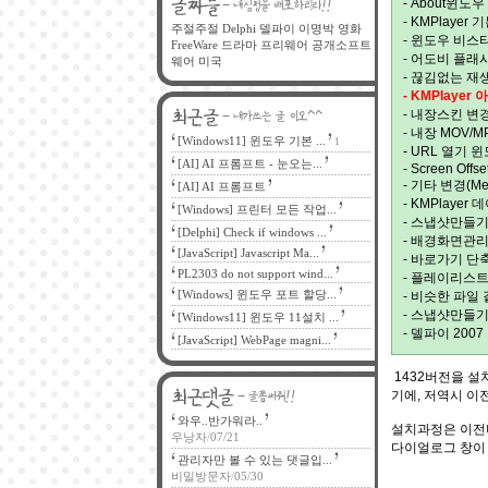
- About윈도우
- KMPlayer
주절주절
Delphi
델파이
이명박
영화
- 윈도우 비스타에
FreeWare
드라마
프리웨어
공개소프트
- 어도비 플래시 
웨어
미국
- 끊김없는 재
- KMPlayer 
- 내장스킨 변경
- 내장 MOV/M
[Windows11] 윈도우 기본 ...
1
- URL 열기 윈
[AI] AI 프롬프트 - 눈오는...
- Screen Offse
- 기타 변경(Media
[AI] AI 프롬프트
- KMPlayer
[Windows] 프린터 모든 작업...
- 스냅샷만들기 단
[Delphi] Check if windows ...
- 배경화면관리 
[JavaScript] Javascript Ma...
- 바로가기 단축기
PL2303 do not support wind...
- 플레이리스트
[Windows] 윈도우 포트 할당...
- 비슷한 파일
- 스냅샷만들기
[Windows11] 윈도우 11설치 ...
- 델파이 2007
[JavaScript] WebPage magni...
1432버전을 설치
기에, 저역시 이
와우..반가워라..
설치과정은 이전
우낭자
/
07/21
다이얼로그 창이
관리자만 볼 수 있는 댓글입...
비밀방문자
/
05/30