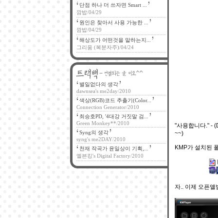
단점 하나 더 쓰자면 Smart ...
깜밥
/
04/29
원인은 찾아서 사용 가능한 ...
깜밥
/
04/29
해상도가 어떤것을 말하는지...
그리움 (복분자주)
/
04/24
별일없다의 생각
dawnsea's me2day
/
2010
색상(RGB)코드 추출기(Color...
Connection Generator
/
2010
최승호PD, '4대강 거짓말 검...
Green Monkey**
/
2010
"사용합니다." -
Syng의 생각
~~)
syng's me2DAY
/
2010
KMP가 설치된 폴
천재 작곡가 윤일상이 기획,...
엘븐킹's Digital Factory
/
2010
자.. 이제 오픈