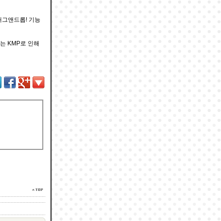
래그앤드롭! 기능
는 KMP로 인해