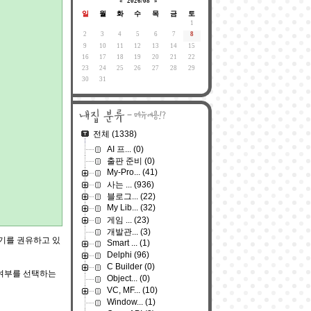
«
2026/08
»
일
월
화
수
목
금
토
1
2
3
4
5
6
7
8
9
10
11
12
13
14
15
16
17
18
19
20
21
22
23
24
25
26
27
28
29
30
31
전체
(1338)
AI 프...
(0)
출판 준비
(0)
My-Pro...
(41)
사는 ...
(936)
블로그...
(22)
My Lib...
(32)
게임 ...
(23)
개발관...
(3)
하기를 권유하고 있
Smart ...
(1)
Delphi
(96)
C Builder
(0)
 여부를 선택하는
Object...
(0)
VC, MF...
(10)
Window...
(1)