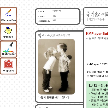
2968272
436
958
KMPlayer B
사는 이야기/IT 관
KMPlayer 1
1432버전의 수
은 아트앨범에 대
[1432 수정 사
- 내장코덱 업
- MediaInfo Li
- AC3Filter Up
마음의 안정을 찾기 위하여
::
- 윈도우 비스
- 메인윈도우와 