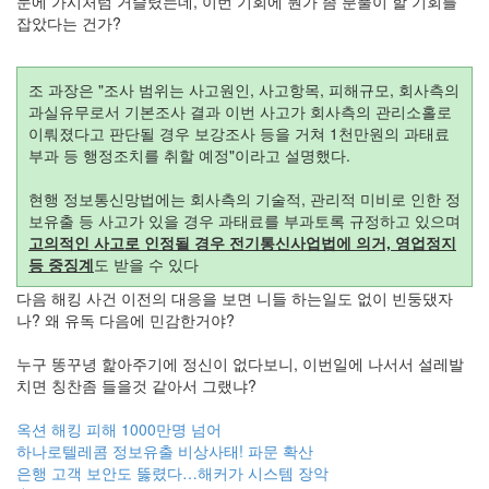
눈에 가시처럼 거슬렸는데, 이번 기회에 뭔가 좀 분풀이 할 기회를
절
잡았다는 건가?
주
절
조 과장은 "조사 범위는 사고원인, 사고항목, 피해규모, 회사측의
과실유무로서 기본조사 결과 이번 사고가 회사측의 관리소홀로
델
이뤄졌다고 판단될 경우 보강조사 등을 거쳐 1천만원의 과태료
파
부과 등 행정조치를 취할 예정"이라고 설명했다.
이
현행 정보통신망법에는 회사측의 기술적, 관리적 미비로 인한 정
이
보유출 등 사고가 있을 경우 과태료를 부과토록 규정하고 있으며
고의적인 사고로 인정될 경우 전기통신사업법에 의거, 영업정지
명
등 중징계
도 받을 수 있다
박
다음 해킹 사건 이전의 대응을 보면 니들 하는일도 없이 빈둥댔자
영
나? 왜 유독 다음에 민감한거야?
화
누구 똥꾸녕 핥아주기에 정신이 없다보니, 이번일에 나서서 설레발
FreeWare
치면 칭찬좀 들을것 같아서 그랬냐?
드
라
옥션 해킹 피해 1000만명 넘어
마
하나로텔레콤 정보유출 비상사태! 파문 확산
은행 고객 보안도 뚫렸다…해커가 시스템 장악
프