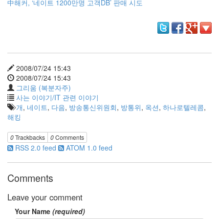
中해커, ‘네이트 1200만명 고객DB’ 판매 시도
리
웨
어
공
개
소
프
2008/07/24 15:43
트
2008/07/24 15:43
웨
그리움 (복분자주)
어
사는 이야기/IT 관련 이야기
미
개
,
네이트
,
다음
,
방송통신위원회
,
방통위
,
옥션
,
하나로텔레콤
,
국
해킹
0
Trackbacks
0
Comments
Notices
RSS 2.0 feed
ATOM 1.0 feed
블
로
Comments
그
소
Leave your comment
개
By
Your Name
(required)