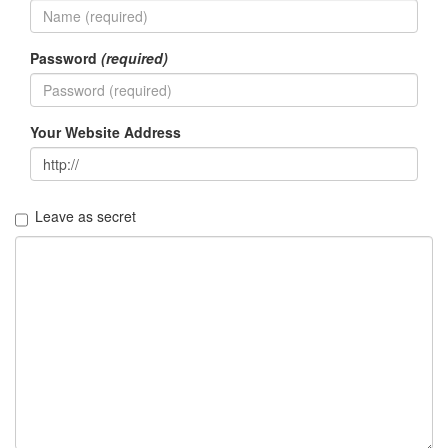
그
리
움
Password
(required)
(복
분
자
주)
Your Website Address
Find!
Leave as secret
Categories
전
체
1338
AI
프
롬
프
트
0
출