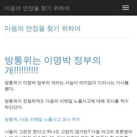
마음의 안정을 찾기 위하여
Toggl
navig
마음의 안정을 찾기 위하여
그
리
방통위는 이명박 정부의
움
(복
개!!!!!!!!!!
분
자
주)
방통위가 이명박 정부의 개라는 사실이 여지없이 드러나는 기사를
봤다.
방통위가 친절하게도 다음의 이메일 노출사고에 대해 조사를 착수
Tag
하신단다.
Cloud
Delphi
방통위, 다음 이메일 노출사고 조사 착수
주
니들이 그런짓 한다고 하나도 고맙지 않거든? 다음 아고라 토론방이