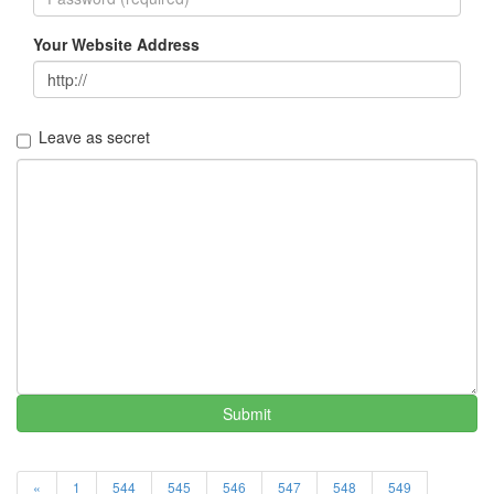
이
야
Your Website Address
기
63
IT
관
Leave as secret
련
이
야
기
70
일
상
에
서
의
감
동
37
Submit
읽
을
거
«
1
544
545
546
547
548
549
리,