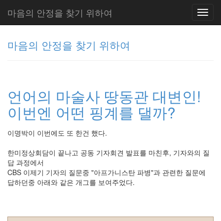
마음의 안정을 찾기 위하여
Toggl
navig
마음의 안정을 찾기 위하여
그
리
언어의 마술사 땅동관 대변인!
움
(복
이번엔 어떤 핑계를 댈까?
분
자
주)
이명박이 이번에도 또 한건 했다.
한미정상회담이 끝나고 공동 기자회견 발표를 마친후, 기자와의 질
답 과정에서
Tag
CBS 이제기 기자의 질문중 "아프가니스탄 파병"과 관련한 질문에
Cloud
답하던중 아래와 같은 개그를 보여주었다.
주
절