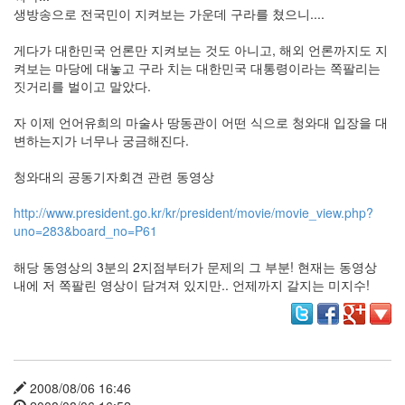
리
생방송으로 전국민이 지켜보는 가운데 구라를 쳤으니....
웨
어
게다가 대한민국 언론만 지켜보는 것도 아니고, 해외 언론까지도 지
공
켜보는 마당에 대놓고 구라 치는 대한민국 대통령이라는 쪽팔리는
개
짓거리를 벌이고 말았다.
소
프
자 이제 언어유희의 마술사 땅동관이 어떤 식으로 청와대 입장을 대
트
변하는지가 너무나 궁금해진다.
웨
어
청와대의 공동기자회견 관련 동영상
미
http://www.president.go.kr/kr/president/movie/movie_view.php?
국
uno=283&board_no=P61
Notices
해당 동영상의 3분의 2지점부터가 문제의 그 부분! 현재는 동영상
내에 저 쪽팔린 영상이 담겨져 있지만.. 언제까지 갈지는 미지수!
블
로
그
소
개
2008/08/06 16:46
By