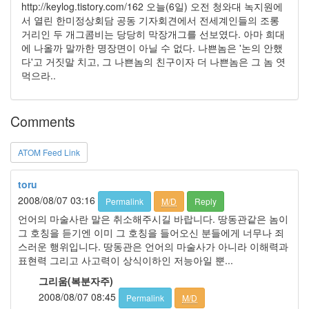
판
http://keylog.tistory.com/162 오늘(6일) 오전 청와대 녹지원에
준
서 열린 한미정상회담 공동 기자회견에서 전세계인들의 조롱
비
거리인 두 개그콤비는 당당히 막장개그를 선보였다. 아마 희대
0
에 나올까 말까한 명장면이 아닐 수 없다. 나쁜놈은 '논의 안했
My-
다'고 거짓말 치고, 그 나쁜놈의 친구이자 더 나쁜놈은 그 놈 엿
Program
먹으라..
41
KScreenPen
25
Comments
KPOST-
IT
ATOM Feed Link
4
색
돌
toru
이
2008/08/07 03:16
Permalink
M/D
Reply
4
언어의 마술사란 말은 취소해주시길 바랍니다. 땅동관같은 놈이
K-
그 호칭을 듣기엔 이미 그 호칭을 들어오신 분들에게 너무나 죄
Capture
스러운 행위입니다. 땅동관은 언어의 마술사가 아니라 이해력과
0
표현력 그리고 사고력이 상식이하인 저능아일 뿐...
블
로
그리움(복분자주)
그
2008/08/07 08:45
Permalink
M/D
플