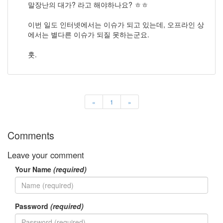
말장난의 대가? 라고 해야하나요? ㅎㅎ
러
그
이번 일도 인터넷에서는 이슈가 되고 있는데, 오프라인 상
인
에서는 별다른 이슈가 되질 못하는군요.
4
잡
훗.
동
사
니
4
Todo
«
1
»
List
0
사
Comments
는
이
Leave your comment
야
기
Your Name
(required)
936
정
치
Password
(required)
관
련