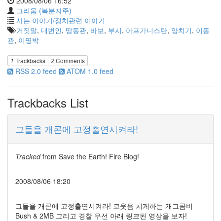
2008/08/06 16:52
그
그리움 (복분자주)
리
사는 이야기/정치관련 이야기
움
거짓말
,
대변인
,
땅동관
,
바보
,
부시
,
아프가니스탄
,
양치기
,
이동
(복
관
,
이명박
분
자
주)
1
Trackbacks
2
Comments
RSS 2.0 feed
ATOM 1.0 feed
Find!
Trackbacks List
Categories
전
그들을 개콘에 고정출연시켜라!
체
1338
AI
Tracked
from
Save the Earth! Fire Blog!
프
롬
2008/08/06 18:20
프
트
0
그들을 개콘에 고정출연시켜라! 코웃음 치게하는 개그콤비
출
Bush & 2MB 그리고 경찰 우선 아래 링크된 영상을 보자!