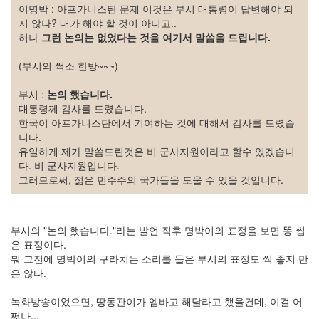
주
이명박 : 아프가니스탄 문제 이것은 부시 대통령이 답변해야 되
지 않나? 내가 해야 할 것이 아니고..
절
허나
그런 논의는 없었다는 것을 여기서 말씀을 드립니다.
Delphi
(부시의 썩소 한방~~~)
델
부시 :
논의 했습니다.
파
대통령께 감사를 드렸습니다.
이
한국이 아프가니스탄에서 기여하는 것에 대해서 감사를 드렸습
니다.
이
유일하게 제가 말씀드린것은 비 군사지원이라고 할수 있겠습니
명
다. 비 군사지원입니다.
박
그러므로써, 젊은 민주주의 국가들을 도울 수 있을 것입니다.
영
화
부시의 "논의 했습니다."라는 발언 직후 명박이의 표정을 보면 똥 씹
FreeWare
은 표정이다.
뭐 그전에 명박이의 구라치는 소리를 들은 부시의 표정도 썩 좋지 만
드
은 않다.
라
마
녹화방송이었으면, 땅동관이가 엠바고 해달라고 했을건데, 이걸 어
프
쩌나...