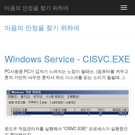
마음의 안정을 찾기 위하여
Toggl
navig
마음의 안정을 찾기 위하여
그
리
Windows Service - CISVC.EXE
움
(복
분
PC사용중 PC가 갑자기 느려지는 느낌이 들때는, (컴퓨터를 켜두고
자
혼자 가만히 놔두면 혼자서 하드 디스크를 읽는 소리가 들릴때...)
주)
Tag
Cloud
주
절
윈도우 작업관리자를 실행해서 "CISVC.EXE" 프로세스가 실행중인
지 확인해보자.