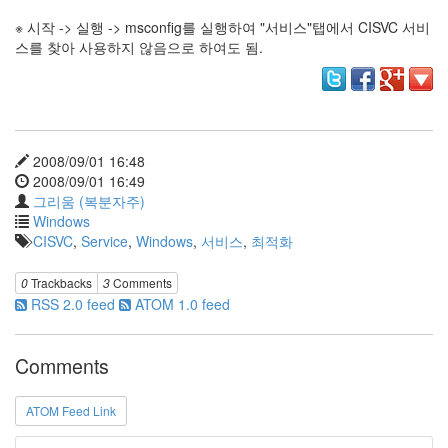
그
리
※ 시작 -> 실행 -> msconfig를 실행하여 "서비스"탭에서 CISVC 서비
움
스를 찾아 사용하지 않음으로 하여도 됨.
(복
분
자
주)
2008/09/01 16:48
Find!
2008/09/01 16:49
그리움 (복분자주)
Windows
Categories
CISVC
,
Service
,
Windows
,
서비스
,
최적화
전
체
0
Trackbacks
3
Comments
1338
RSS 2.0 feed
ATOM 1.0 feed
AI
프
롬
Comments
프
트
0
ATOM Feed Link
출