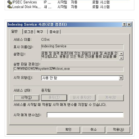
리
웨
어
공
개
소
프
트
웨
어
미
국
Notices
블
로
그
소
개
By