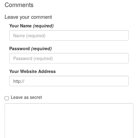
Comments
러
그
Leave your comment
인
4
Your Name
(required)
잡
동
사
니
Password
(required)
4
Todo
List
Your Website Address
0
사
는
이
야
Leave as secret
기
936
정
치
관
련