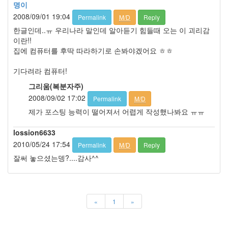
판
명이
준
2008/09/01 19:04
Permalink
M/D
Reply
비
한글인데..ㅠ 우리나라 말인데 알아듣기 힘들때 오는 이 괴리감
0
이란!!
My-
집에 컴퓨터를 후딱 따라하기로 손봐야겠어요 ㅎㅎ
Program
41
기다려라 컴퓨터!
KScreenPen
25
그리움(복분자주)
KPOST-
2008/09/02 17:02
Permalink
M/D
IT
제가 포스팅 능력이 떨어져서 어렵게 작성했나봐요 ㅠㅠ
4
색
lossion6633
돌
이
2010/05/24 17:54
Permalink
M/D
Reply
4
잘써 놓으셨는뎅?....감사^^
K-
Capture
0
블
«
1
»
로
그
플