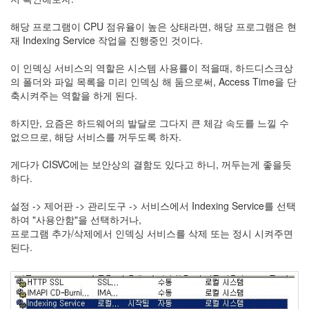
주
절
해당 프로그램이 CPU 점유율이 높은 상태라면, 해당 프로그램은 현
재 Indexing Service 작업을 진행중인 것이다.
Delphi
이 인덱싱 서비스의 역할은 시스템 사용률이 적을때, 하드디스크상
델
의 폴더와 파일 목록을 미리 인덱싱 해 둠으로써, Access Time을 단
축시켜주는 역할을 하게 된다.
파
이
하지만, 요즘은 하드웨어의 발달로 그다지 큰 체감 속도를 느낄 수
없으므로, 해당 서비스를 꺼두도록 하자.
이
명
게다가 CISVC에는 보안상의 결함도 있다고 하니, 꺼두는게 좋을듯
박
하다.
영
설정 -> 제어판 -> 관리도구 -> 서비스에서 Indexing Service를 선택
화
하여 "사용안함"을 선택하거나,
프로그램 추가/삭제에서 인덱싱 서비스를 삭제 또는 정시 시켜주면
FreeWare
된다.
드
라
마
프