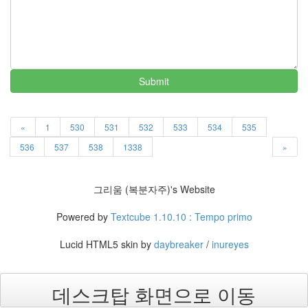
이
야
기
63
IT
관
Submit
련
이
야
«
1
530
531
532
533
534
535
기
70
536
537
538
1338
»
일
상
에
그리움 (복분자주)'s Website
서
의
Powered by
Textcube 1.10.10 : Tempo primo
감
동
Lucid HTML5 skin by
daybreaker
/
inureyes
37
읽
을
데스크탑 화면으로 이동
거
리,