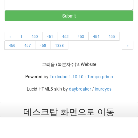
이
야
기
Submit
63
IT
관
«
1
450
451
452
453
454
455
련
이
456
457
458
1338
»
야
기
70
그리움 (복분자주)'s Website
일
상
Powered by
Textcube 1.10.10 : Tempo primo
에
서
Lucid HTML5 skin by
daybreaker
/
inureyes
의
감
동
데스크탑 화면으로 이동
37
읽
을
거
리,