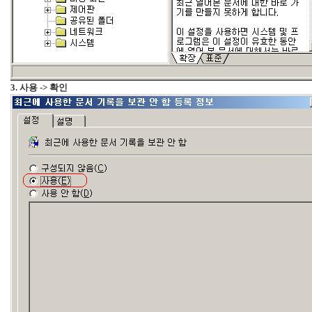
리
웨
어
공
개
소
3. 사용 -> 확인
프
트
웨
어
미
국
Notices
블
로
그
소
개
By