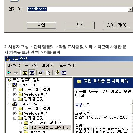
주
절
Delphi
델
파
2. 사용자 구성 -> 관리 템플릿 -> 작업 표시줄 및 시작 -> 최근에 사용한 문
이
서 기록을 보관 안 함 -> 더블 클릭
이
명
박
영
화
FreeWare
드
라
마
프