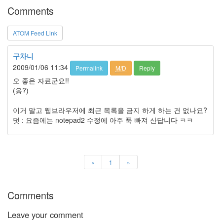
판
Comments
준
비
0
ATOM Feed Link
My-
Program
구차니
41
2009/01/06 11:34
Permalink
M/D
Reply
KScreenPen
25
오 좋은 자료군요!!
KPOST-
(응?)
IT
4
이거 말고 웹브라우저에 최근 목록을 금지 하게 하는 건 없나요?
색
덧 : 요즘에는 notepad2 수정에 아주 푹 빠져 산답니다 ㅋㅋ
돌
이
4
K-
«
1
»
Capture
0
블
Comments
로
그
Leave your comment
플