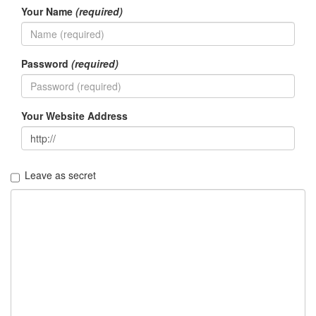
러
Your Name
(required)
그
인
4
Password
(required)
잡
동
사
니
Your Website Address
4
Todo
List
0
Leave as secret
사
는
이
야
기
936
정
치
관
련