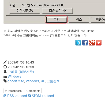
그
리
움
(복
분
자
주)
※ 위의 작업은 윈도우 XP 프로페셔널 기준으로 작성되었으며, Home
Edition에서는 그룹정책(gpedit.msc)가 포함되어 있지 않습니다.
Find!
Categories
전
2009/01/06 10:43
체
2009/01/06 10:53
1338
그리움 (복분자주)
AI
Windows
프
gpedit.msc
,
Windows
,
XP
,
그룹정책
롬
프
0
Trackbacks
1
Comments
트
RSS 2.0 feed
ATOM 1.0 feed
0
출