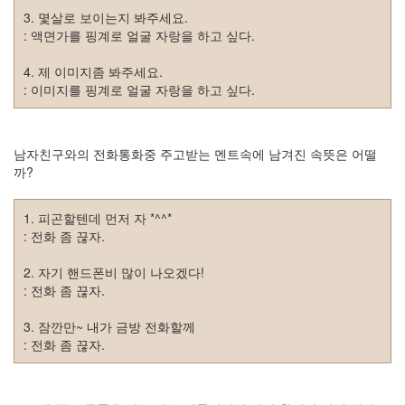
주
3. 몇살로 보이는지 봐주세요.
절
: 액면가를 핑계로 얼굴 자랑을 하고 싶다.
Delphi
4. 제 이미지좀 봐주세요.
: 이미지를 핑계로 얼굴 자랑을 하고 싶다.
델
파
이
남자친구와의 전화통화중 주고받는 멘트속에 남겨진 속뜻은 어떨
까?
이
명
1. 피곤할텐데 먼저 자 *^^*
박
: 전화 좀 끊자.
영
2. 자기 핸드폰비 많이 나오겠다!
화
: 전화 좀 끊자.
FreeWare
3. 잠깐만~ 내가 금방 전화할께
드
: 전화 좀 끊자.
라
마
프