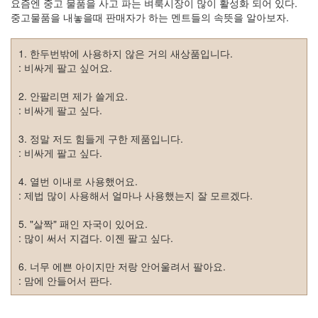
요즘엔 중고 물품을 사고 파는 벼룩시장이 많이 활성화 되어 있다.
리
중고물품을 내놓을때 판매자가 하는 멘트들의 속뜻을 알아보자.
웨
어
공
1. 한두번밖에 사용하지 않은 거의 새상품입니다.
개
: 비싸게 팔고 싶어요.
소
프
2. 안팔리면 제가 쓸게요.
트
: 비싸게 팔고 싶다.
웨
어
3. 정말 저도 힘들게 구한 제품입니다.
: 비싸게 팔고 싶다.
미
국
4. 열번 이내로 사용했어요.
: 제법 많이 사용해서 얼마나 사용했는지 잘 모르겠다.
Notices
5. "살짝" 패인 자국이 있어요.
블
: 많이 써서 지겹다. 이젠 팔고 싶다.
로
그
6. 너무 에쁜 아이지만 저랑 안어울려서 팔아요.
소
: 맘에 안들어서 판다.
개
By