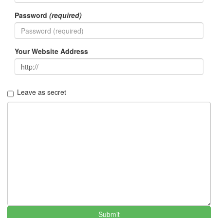
이
야
Password
(required)
기
63
IT
Your Website Address
관
련
이
야
기
Leave as secret
70
일
상
에
서
의
감
동
37
읽
을
거
Submit
리,