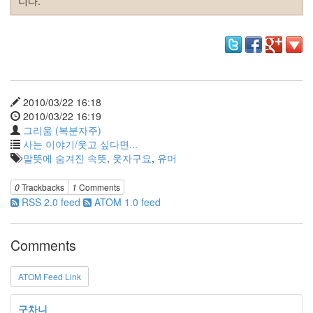
니다.
판
준
비
0
My-
Program
41
KScreenPen
2010/03/22 16:18
25
2010/03/22 16:19
KPOST-
그리움 (복분자주)
IT
사는 이야기/웃고 싶다면...
4
말뜻에 숨겨진 속뜻
,
웃자구요
,
유머
색
돌
0
Trackbacks
1
Comments
이
RSS 2.0 feed
ATOM 1.0 feed
4
K-
Capture
Comments
0
블
ATOM Feed Link
로
그
구차니
플