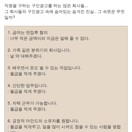
그
직원을 구하는 구인광고를 하는 많은 회사들...
리
그 회사들의 구인광고 속에 숨어있는 숨겨진 진실.. 그 속뜻은 무엇
움
일까?
(복
분
자
1. 급여는 면접후 협의
주)
: 너무 적은 금액이라 지금은 말해 줄 수 없다.
2. 가족 같은 분위기의 회사입니다.
Find!
: 널 막 대해주겠다.
Categories
3. 배우면서 돈도 벌 수 있는 직업입니다.
: 월급을 적게 주겠다.
전
체
4. 간단한 업무입니다.
1338
: 월급을 적게 주겠다.
AI
프
5. 자택 근무가 가능합니다.
롬
: 월급을 적게 주겠다.
프
트
6. 긍정적 마인드의 소유자를 원합니다.
0
: 월급을 적게주고, 일을 많이 시켜도 참을 수 있는 사람을 원합
출