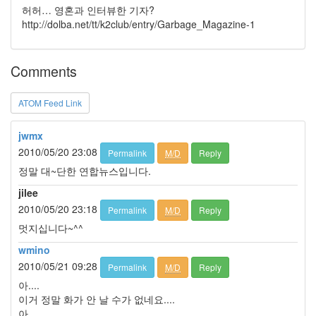
허허… 영혼과 인터뷰한 기자?
러
http://dolba.net/tt/k2club/entry/Garbage_Magazine-1
그
인
4
잡
Comments
동
사
ATOM Feed Link
니
4
jwmx
Todo
List
2010/05/20 23:08
Permalink
M/D
Reply
0
정말 대~단한 연합뉴스입니다.
사
jilee
는
이
2010/05/20 23:18
Permalink
M/D
Reply
야
멋지십니다~^^
기
wmino
936
정
2010/05/21 09:28
Permalink
M/D
Reply
치
아....
관
이거 정말 화가 안 날 수가 없네요....
련
아.