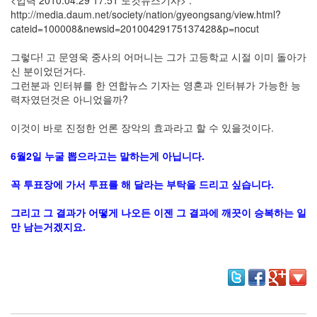
<입력 2010.04.29 17:51 노컷뉴스기사> :
그
http://media.daum.net/society/nation/gyeongsang/view.html?
리
cateid=100008&newsid=20100429175137428&p=nocut
움
(복
그렇다! 고 문영욱 중사의 어머니는 그가 고등학교 시절 이미 돌아가
분
신 분이었던거다.
자
그런분과 인터뷰를 한 연합뉴스 기자는 영혼과 인터뷰가 가능한 능
주)
력자였던것은 아니었을까?
Find!
이것이 바로 진정한 언론 장악의 효과라고 할 수 있을것이다.
6월2일 누굴 뽑으라고는 말하는게 아닙니다.
Categories
전
꼭 투표장에 가서 투표를 해 달라는 부탁을 드리고 싶습니다.
체
1338
그리고 그 결과가 어떻게 나오든 이젠 그 결과에 깨끗이 승복하는 일
AI
만 남는거겠지요.
프
롬
프
트
0
출