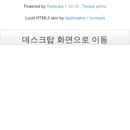
식
Powered by
Textcube 1.10.10 : Tempo primo
In
1
Lucid HTML5 skin by
daybreaker
/
inureyes
쓰
레
기
데스크탑 화면으로 이동
언
론
사
18
Global
虎
口
29
주
저
리
주
저
리
112
좋