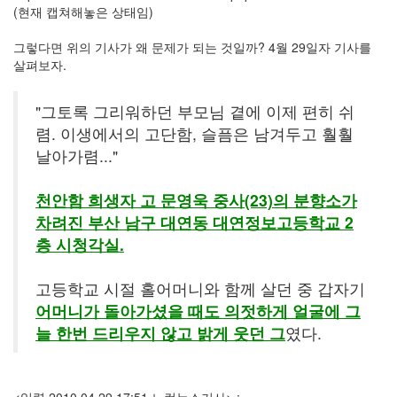
드
(현재 캡쳐해놓은 상태임)
라
마
그렇다면 위의 기사가 왜 문제가 되는 것일까? 4월 29일자 기사를
공
살펴보자.
개
소
"그토록 그리워하던 부모님 곁에 이제 편히 쉬
프
렴. 이생에서의 고단함, 슬픔은 남겨두고 훨훨
트
웨
날아가렴..."
어
미
천안함 희생자 고 문영욱 중사(23)의 분향소가
국
차려진 부산 남구 대연동 대연정보고등학교 2
층 시청각실.
Notices
고등학교 시절 홀어머니와 함께 살던 중 갑자기
블
어머니가 돌아가셨을 때도 의젓하게 얼굴에 그
로
그
늘 한번 드리우지 않고 밝게 웃던 그
였다.
소
개
By