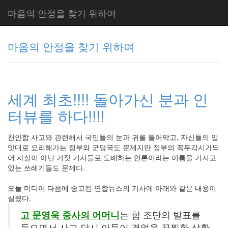
마음의 안정을 찾기 위하여
마음의 안정을 찾기 위하여
그
리
세계 최초!!!! 돌아가신 분과 인
움
(복
터뷰를 하다!!!!
분
자
주)
천안함 사고와 관련해서 국민들의 눈과 귀를 틀어막고, 자신들의 입
맛대로 요리해가는 정부와 군당국도 문제지만 정부의 꼭두각시가되
어 사실이 아닌 거짓 기사들로 도배하는 언론이라는 이름을 가지고
있는 쓰레기들도 문제다.
Tag
Cloud
오늘 미디어 다음에 송고된 연합뉴스의 기사에 아래와 같은 내용이
주
실렸다.
절
고 문영욱 중사의 어머니
는 합 조단의 발표를
들으면서 사고 당시 아들이 겪었을 끔찍한 상황