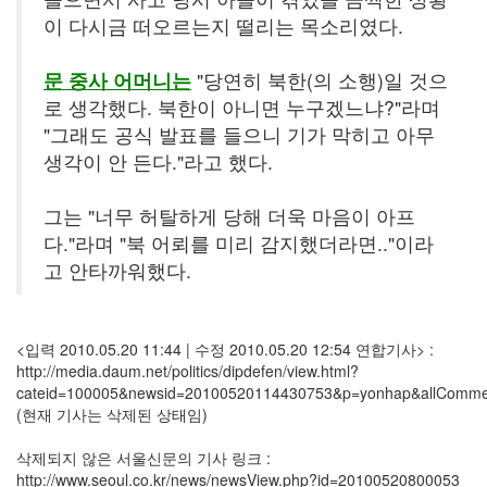
주
이 다시금 떠오르는지 떨리는 목소리였다.
절
문 중사 어머니는
"당연히 북한(의 소행)일 것으
Delphi
로 생각했다. 북한이 아니면 누구겠느냐?"라며
델
"그래도 공식 발표를 들으니 기가 막히고 아무
파
생각이 안 든다."라고 했다.
이
그는 "너무 허탈하게 당해 더욱 마음이 아프
이
다."라며 "북 어뢰를 미리 감지했더라면.."이라
명
고 안타까워했다.
박
영
화
<입력 2010.05.20 11:44 | 수정 2010.05.20 12:54 연합기사> :
http://media.daum.net/politics/dipdefen/view.html?
FreeWare
cateid=100005&newsid=20100520114430753&p=yonhap&allComme
프
(현재 기사는 삭제된 상태임)
리
웨
삭제되지 않은 서울신문의 기사 링크 :
어
http://www.seoul.co.kr/news/newsView.php?id=20100520800053