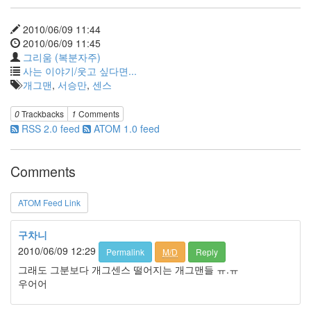
그
리
움
2010/06/09 11:44
(복
2010/06/09 11:45
분
그리움 (복분자주)
자
사는 이야기/웃고 싶다면...
주)
개그맨
,
서승만
,
센스
0
Trackbacks
1
Comments
Find!
RSS 2.0 feed
ATOM 1.0 feed
Categories
Comments
전
체
1338
ATOM Feed Link
AI
프
구차니
롬
2010/06/09 12:29
Permalink
M/D
Reply
프
그래도 그분보다 개그센스 떨어지는 개그맨들 ㅠ.ㅠ
트
우어어
0
출