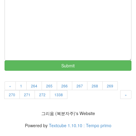
러
그
인
4
잡
동
사
니
4
Todo
List
Submit
0
사
는
«
1
264
265
266
267
268
269
이
270
271
272
1338
»
야
기
936
그리움 (복분자주)'s Website
정
치
Powered by
Textcube 1.10.10 : Tempo primo
관
련