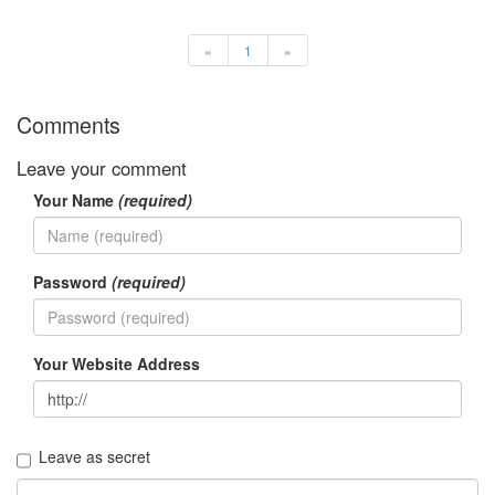
판
준
비
«
1
»
0
My-
Program
Comments
41
KScreenPen
Leave your comment
25
Your Name
(required)
KPOST-
IT
4
색
Password
(required)
돌
이
4
K-
Your Website Address
Capture
0
블
로
Leave as secret
그
플