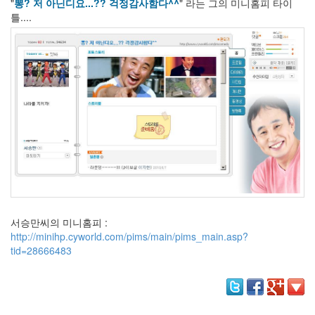
"
뽕? 저 아닌디요...?? 걱정감사함다^^
" 라는 그의 미니홈피 타이
리
틀....
웨
어
공
개
소
프
트
웨
어
미
국
Notices
서승만씨의 미니홈피 :
블
http://minihp.cyworld.com/pims/main/pims_main.asp?
로
tid=28666483
그
소
개
By