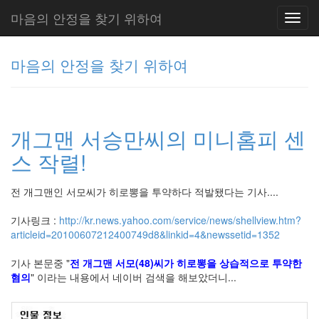
마음의 안정을 찾기 위하여
Toggl
navig
마음의 안정을 찾기 위하여
그
리
개그맨 서승만씨의 미니홈피 센
움
(복
스 작렬!
분
자
주)
전 개그맨인 서모씨가 히로뽕을 투약하다 적발됐다는 기사....
기사링크 :
http://kr.news.yahoo.com/service/news/shellview.htm?
articleid=20100607212400749d8&linkid=4&newssetid=1352
Tag
Cloud
기사 본문중 "
전 개그맨 서모(48)씨가 히로뽕을 상습적으로 투약한
주
혐의
" 이라는 내용에서 네이버 검색을 해보았더니...
절