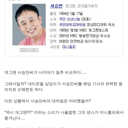
주
절
Delphi
델
파
이
이
명
박
개그맨 서승만씨가 나이대가 얼추 비슷하다.....
영
그래서일까? 네티즌들 상당수가 서승만씨를 해당 기사의 유력한 용
화
의자로 오해한듯 하다.
FreeWare
이런 상황에서 서승만씨의 대처법은 어떠했을까?
드
라
"역시 개그맨!!!!" 이라는 소리가 나올법한 그의 센스가 미니홈피에서
마
풍겨난다....
프