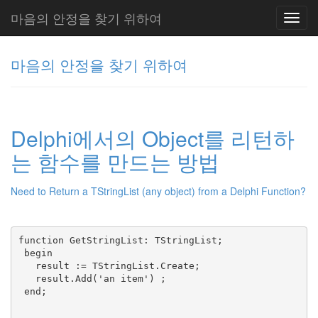
마음의 안정을 찾기 위하여
Toggl
navig
마음의 안정을 찾기 위하여
그
리
Delphi에서의 Object를 리턴하
움
(복
는 함수를 만드는 방법
분
자
주)
Need to Return a TStringList (any object) from a Delphi Function?
Tag
function GetStringList: TStringList;

Cloud
 begin

   result := TStringList.Create;

주
   result.Add('an item') ;

 end;

절
...
