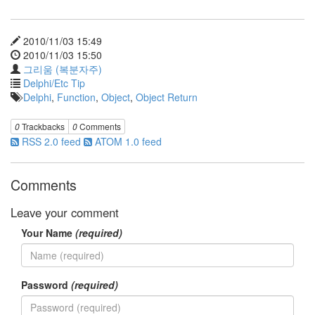
드
라
마
2010/11/03 15:49
공
2010/11/03 15:50
개
그리움 (복분자주)
소
Delphi/Etc Tip
프
Delphi
,
Function
,
Object
,
Object Return
트
웨
0
Trackbacks
0
Comments
어
RSS 2.0 feed
ATOM 1.0 feed
미
국
Comments
Notices
Leave your comment
블
Your Name
(required)
로
그
소
Password
(required)
개
By