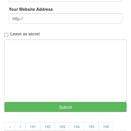
그
리
Your Website Address
움
(복
분
자
Leave as secret
주)
Find!
Categories
전
체
1338
AI
프
롬
Submit
프
트
0
출
«
1
191
192
193
194
195
196