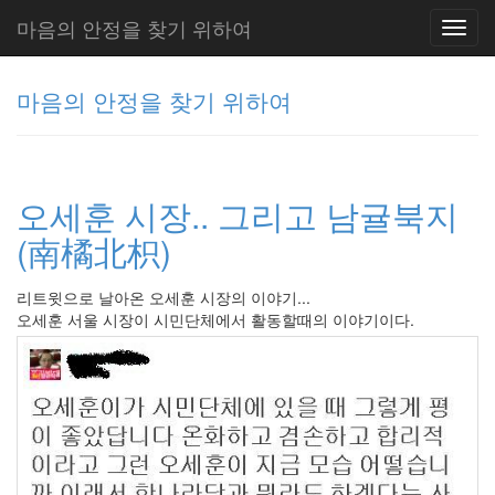
마음의 안정을 찾기 위하여
Toggl
navig
마음의 안정을 찾기 위하여
그
리
오세훈 시장.. 그리고 남귤북지
움
(복
(南橘北枳)
분
자
주)
리트윗으로 날아온 오세훈 시장의 이야기...
오세훈 서울 시장이 시민단체에서 활동할때의 이야기이다.
Tag
Cloud
Delphi
주