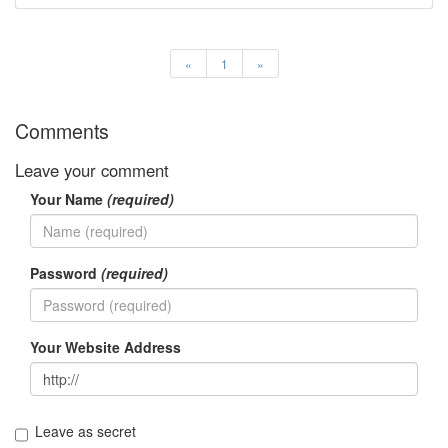
러
그
인
«
1
»
4
잡
동
Comments
사
니
Leave your comment
4
Todo
Your Name
(required)
List
0
사
Password
(required)
는
이
야
기
Your Website Address
936
정
치
관
Leave as secret
련