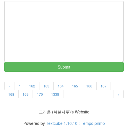
이
야
기
63
IT
관
련
이
야
기
70
일
Submit
상
에
서
«
1
162
163
164
165
166
167
의
감
168
169
170
1338
»
동
37
읽
그리움 (복분자주)'s Website
을
거
Powered by
Textcube 1.10.10 : Tempo primo
리,