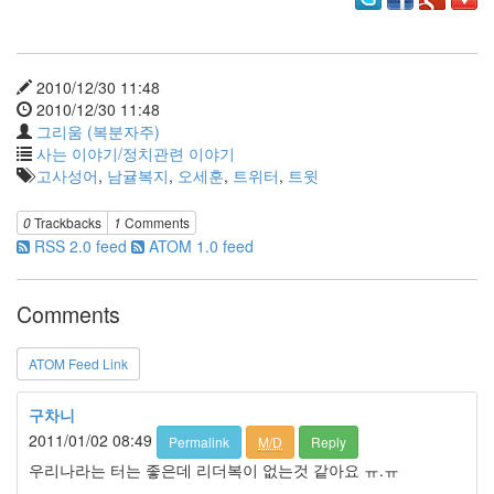
판
준
비
0
2010/12/30 11:48
My-
2010/12/30 11:48
Program
그리움 (복분자주)
41
사는 이야기/정치관련 이야기
KScreenPen
고사성어
,
남귤복지
,
오세훈
,
트위터
,
트윗
25
KPOST-
IT
0
Trackbacks
1
Comments
4
RSS 2.0 feed
ATOM 1.0 feed
색
돌
Comments
이
4
K-
ATOM Feed Link
Capture
0
구차니
블
2011/01/02 08:49
Permalink
M/D
Reply
로
그
우리나라는 터는 좋은데 리더복이 없는것 같아요 ㅠ.ㅠ
플