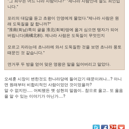
그
"그 죄수는 어느 나라 사람이냐?" "제나라 사람인데 절도 죄인입
리
니다."
움
(복
포리의 대답을 듣고 초왕이 안영에게 물었다."제나라 사람은 원
분
래 도둑질을 잘 합니까?"
자
"淮南(회남)쪽의 귤을 淮北(회북)땅에 옮겨 심으면 탱자가 되어
주)
버립니다(南橘北枳). 제나라 사람은 도둑질이 무엇인지
모르고 자라는데 초나라에 와서 도둑질한 것을 보면 초나라 풍토
Find!
때문인 것 같습니다."
Categories
연거푸 두 방을 얻어 맞은 영왕은 말을 잃어버리고 말았다.
전
체
오세훈 시장이 변한것도 한나라당에 들어갔기 때문이려나...? 아니
1338
면 원래부터 비합리적인 사람이었던 것이었을까?
AI
알 수 없지만..... 어찌됐든 옛 성현의 말씀이.. 참으로 옳고.. 또 옳음
프
을 알 수 있는 이야기가 아닌가....?
롬
프
트
0
출