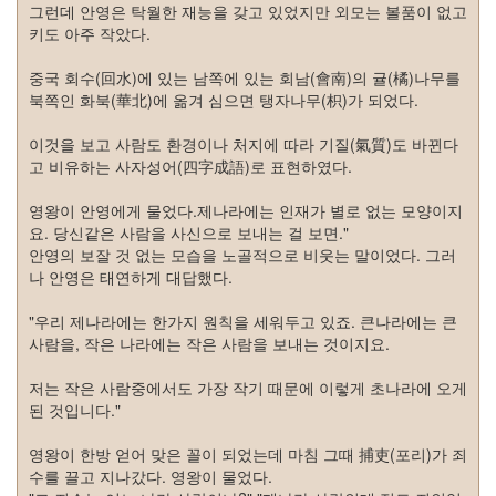
드
그런데 안영은 탁월한 재능을 갖고 있었지만 외모는 볼품이 없고
라
키도 아주 작았다.
마
중국 회수(回水)에 있는 남쪽에 있는 회남(會南)의 귤(橘)나무를
공
북쪽인 화북(華北)에 옮겨 심으면 탱자나무(枳)가 되었다.
개
소
이것을 보고 사람도 환경이나 처지에 따라 기질(氣質)도 바뀐다
프
고 비유하는 사자성어(四字成語)로 표현하였다.
트
웨
영왕이 안영에게 물었다.제나라에는 인재가 별로 없는 모양이지
어
요. 당신같은 사람을 사신으로 보내는 걸 보면."
미
안영의 보잘 것 없는 모습을 노골적으로 비웃는 말이었다. 그러
국
나 안영은 태연하게 대답했다.
Notices
"우리 제나라에는 한가지 원칙을 세워두고 있죠. 큰나라에는 큰
사람을, 작은 나라에는 작은 사람을 보내는 것이지요.
블
로
저는 작은 사람중에서도 가장 작기 때문에 이렇게 초나라에 오게
그
된 것입니다."
소
개
영왕이 한방 얻어 맞은 꼴이 되었는데 마침 그때 捕吏(포리)가 죄
By
수를 끌고 지나갔다. 영왕이 물었다.