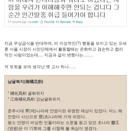
절
주
절
델
파
지금 무상급식을 반대하며, 비 이성적인(?) 행동을 보이고 있는 오세
훈 서울 시장이 시민단체에서 활동할때는 온화하고 겸손하고 합리
이
적인 사람이었는데.... 지금과 같이 변했다는........
이
명
저 트윗을 보며 생각난 옛 고사 하나......
박
남귤북지(南橘北枳)
영
화
* 橘化爲枳 귤화위지
* 江南橘化爲枳 강남귤화위지
FreeWare
프
춘추시대 齊(제)나라에 안영이란 유명한 재상이 있었다. 어느 해
리
안영이 사신으로 楚(초)나라에 가게 되었다.
웨
평소 안영이 비상한 인물이라는 소문을 듣고 있던 초나라 靈王
어
(영왕)은 이 기회에 그를 시험해 볼 욕심이 생겼다.