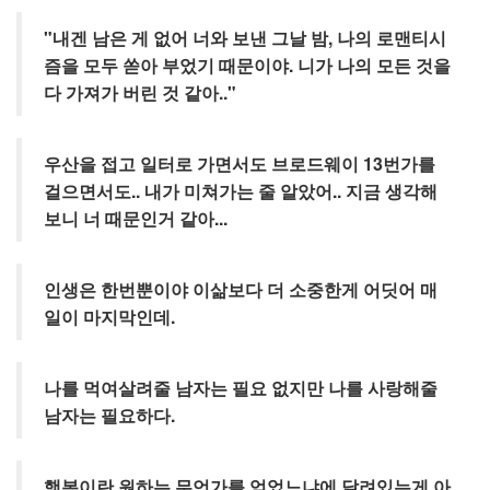
드
라
"내겐 남은 게 없어 너와 보낸 그날 밤, 나의 로맨티시
마
즘을 모두 쏟아 부었기 때문이야. 니가 나의 모든 것을
공
다 가져가 버린 것 같아.."
개
소
프
우산을 접고 일터로 가면서도 브로드웨이 13번가를
트
웨
걸으면서도.. 내가 미쳐가는 줄 알았어.. 지금 생각해
어
보니 너 때문인거 같아...
미
국
인생은 한번뿐이야 이삶보다 더 소중한게 어딧어 매
일이 마지막인데.
Notices
블
로
나를 먹여살려줄 남자는 필요 없지만 나를 사랑해줄
그
남자는 필요하다.
소
개
By
행복이란 원하는 무언가를 얻었느냐에 달려있는게 아