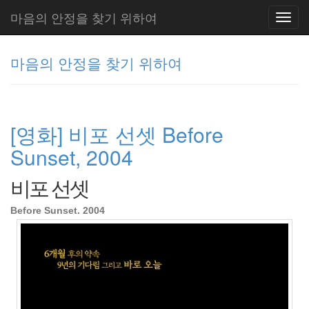
마음의 안정을 찾기 위하여
Toggl
navig
마음의 안정을 찾기 위하여
그
리
[영화] 비포 선셋 Before
움
(복
Sunset, 2004
분
자
비포 선셋
주)
Before Sunset, 2004
Tag
Cloud
주
절