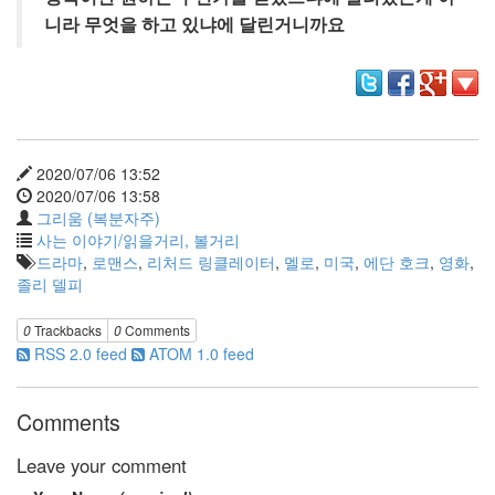
그
니라 무엇을 하고 있냐에 달린거니까요
리
움
(복
분
자
주)
2020/07/06 13:52
2020/07/06 13:58
Find!
그리움 (복분자주)
사는 이야기/읽을거리, 볼거리
Categories
드라마
,
로맨스
,
리처드 링클레이터
,
멜로
,
미국
,
에단 호크
,
영화
,
전
졸리 델피
체
1338
0
Trackbacks
0
Comments
AI
RSS 2.0 feed
ATOM 1.0 feed
프
롬
프
Comments
트
0
Leave your comment
출