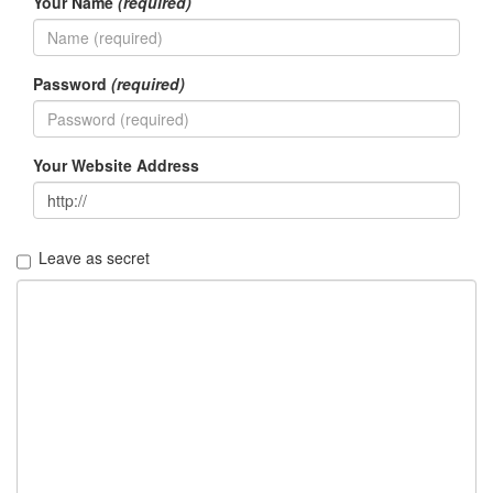
Your Name
(required)
판
준
비
0
Password
(required)
My-
Program
41
KScreenPen
Your Website Address
25
KPOST-
IT
4
Leave as secret
색
돌
이
4
K-
Capture
0
블
로
그
플