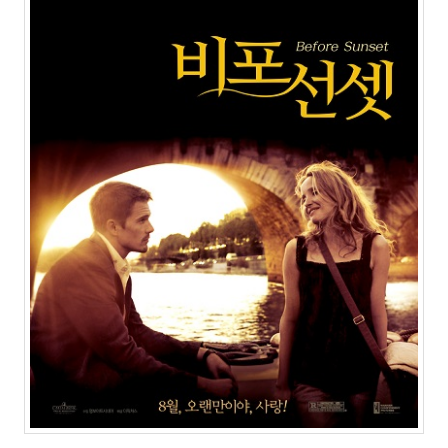
주
절
Delphi
델
파
이
이
명
박
영
화
FreeWare
프
리
웨
어