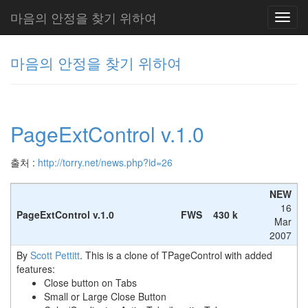
마음의 안정을 찾기 위하여
Toggl
navig
마음의 안정을 찾기 위하여
그
리
PageExtControl v.1.0
움
(복
분
출처 :
http://torry.net/news.php?id=26
자
주)
NEW
16
PageExtControl v.1.0
FWS
430 k
Mar
Tag
2007
Cloud
By
Scott Pettitt
. This is a clone of TPageControl with added
주
features:
Close button on Tabs
절
Small or Large Close Button