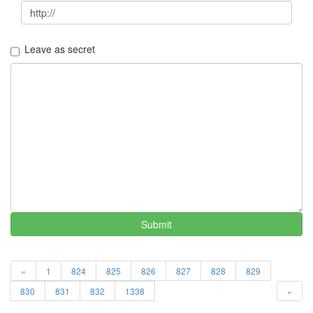
그
리
움
(복
Leave as secret
분
자
주)
Find!
Categories
전
체
1338
AI
Submit
프
롬
프
«
1
824
825
826
827
828
829
트
0
830
831
832
1338
»
출