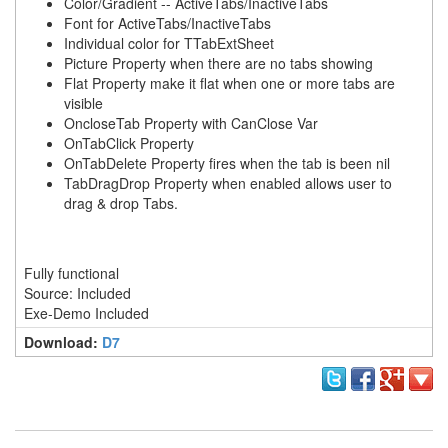
Color/Gradient -- ActiveTabs/InactiveTabs
주
Font for ActiveTabs/InactiveTabs
절
Individual color for TTabExtSheet
Picture Property when there are no tabs showing
Delphi
Flat Property make it flat when one or more tabs are
visible
델
OncloseTab Property with CanClose Var
파
OnTabClick Property
OnTabDelete Property fires when the tab is been nil
이
TabDragDrop Property when enabled allows user to
이
drag & drop Tabs.
명
박
Fully functional
영
Source: Included
화
Exe-Demo Included
FreeWare
Download:
D7
프
리
웨
어