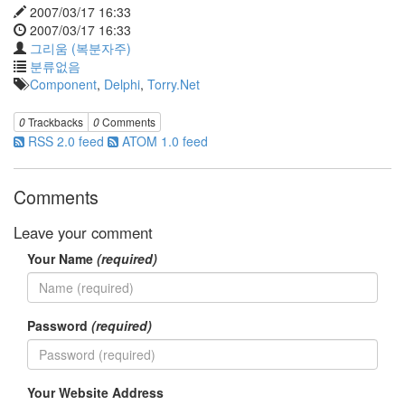
드
2007/03/17 16:33
라
2007/03/17 16:33
마
그리움 (복분자주)
공
분류없음
개
Component
,
Delphi
,
Torry.Net
소
프
0
Trackbacks
0
Comments
트
RSS 2.0 feed
ATOM 1.0 feed
웨
어
Comments
미
국
Leave your comment
Your Name
(required)
Notices
블
로
Password
(required)
그
소
개
By
Your Website Address