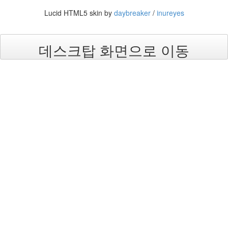
절
Lucid HTML5 skin by
daybreaker
/
inureyes
주
절
데스크탑 화면으로 이동
델
파
이
이
명
박
영
화
FreeWare
프
리
웨
어