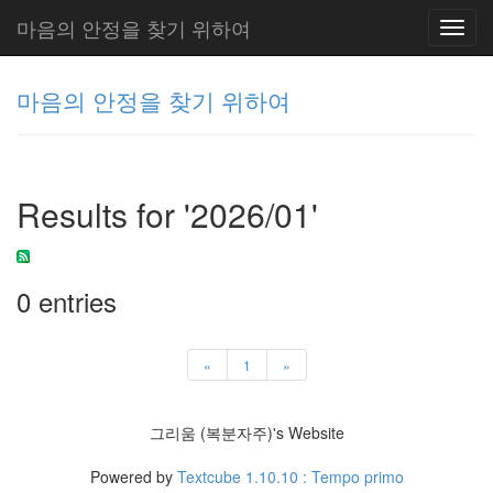
마음의 안정을 찾기 위하여
Toggl
navig
마음의 안정을 찾기 위하여
그
리
Results for '2026/01'
움
(복
분
자
0 entries
주)
«
1
»
Tag
Cloud
Delphi
그리움 (복분자주)'s Website
주
Powered by
Textcube 1.10.10 : Tempo primo