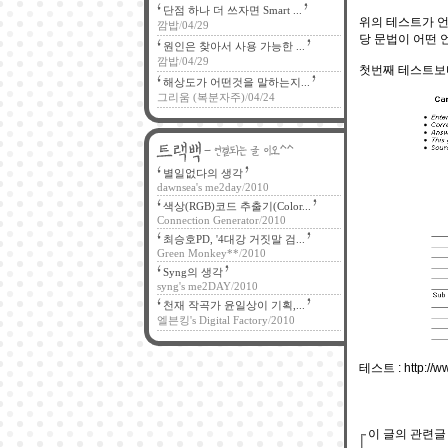
단점 하나 더 쓰자면 Smart ...
위의 테스트가 언어
깜밥
/
04/29
당 문법이 어떤 
원인은 찾아서 사용 가능한 ...
깜밥
/
04/29
첫번째 테스트보다
해상도가 어떤것을 말하는지...
그리움 (복분자주)
/
04/24
별일없다의 생각
dawnsea's me2day
/
2010
색상(RGB)코드 추출기(Color...
Connection Generator
/
2010
최승호PD, '4대강 거짓말 검...
Green Monkey**
/
2010
Syng의 생각
syng's me2DAY
/
2010
천재 작곡가 윤일상이 기획,...
엘븐킹's Digital Factory
/
2010
테스트 :
http://
이 글의 관련글