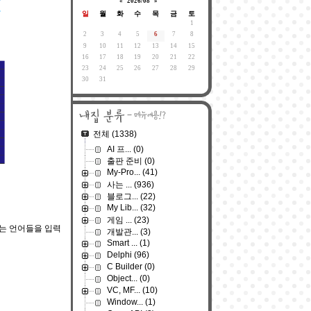
«
2026/08
»
일
월
화
수
목
금
토
1
2
3
4
5
6
7
8
9
10
11
12
13
14
15
16
17
18
19
20
21
22
23
24
25
26
27
28
29
30
31
전체
(1338)
AI 프...
(0)
출판 준비
(0)
My-Pro...
(41)
사는 ...
(936)
블로그...
(22)
My Lib...
(32)
게임 ...
(23)
있는 언어들을 입력
개발관...
(3)
Smart ...
(1)
Delphi
(96)
C Builder
(0)
Object...
(0)
VC, MF...
(10)
Window...
(1)