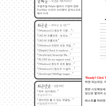
주절주절
Delphi
델파이
이명박
영화
FreeWare
드라마
프리웨어
공개소프트
웨어
미국
[Windows11] 윈도우 기본 ...
1
[AI] AI 프롬프트 - 눈오는...
[AI] AI 프롬프트
[Windows] 프린터 모든 작업...
[Delphi] Check if windows ...
[JavaScript] Javascript Ma...
PL2303 do not support wind...
[Windows] 윈도우 포트 할당...
[Windows11] 윈도우 11설치 ...
[JavaScript] WebPage magni...
"
Ready? Click T
하면 되는데요. 
한번 시도해보세요.
와우..반가워라..
당신은 몇개의 소
우낭자
/
07/21
관리자만 볼 수 있는 댓글입...
테스트를 하려면 
비밀방문자
/
05/30