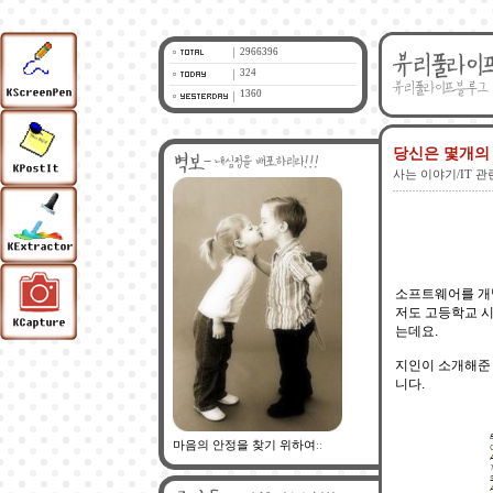
2966396
324
1360
당신은 몇개의 
사는 이야기/IT 관
소프트웨어를 개발
저도 고등학교 시절
는데요.
지인이 소개해준 
니다.
마음의 안정을 찾기 위하여
::