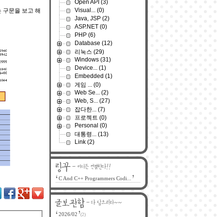
Open API
(3)
Visual...
(0)
는 구문을 보고 해
Java, JSP
(2)
ASP.NET
(0)
PHP
(6)
Database
(12)
리눅스
(29)
Windows
(31)
Device...
(1)
Embedded
(1)
게임 ...
(0)
Web Se...
(2)
Web, S...
(27)
잡다한...
(7)
프로젝트
(0)
Personal
(0)
대통령...
(13)
Link
(2)
C And C++ Programmers Codi...
2026/02
(2)