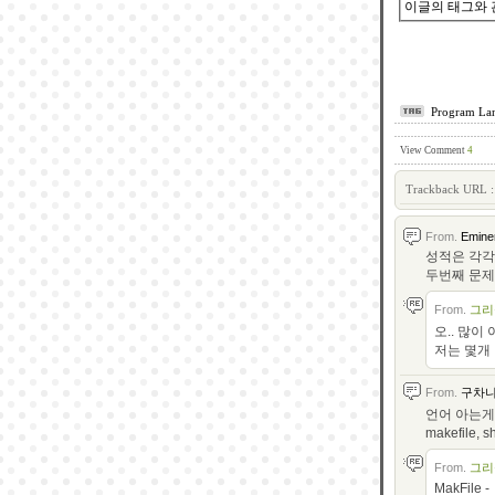
이글의 태그와 
Program La
View Comment
4
Trackback URL :
From.
Emine
성적은 각각 
두번째 문제에
From.
그리
오.. 많이 
저는 몇개 
From.
구차
언어 아는게 c
makefile,
From.
그리
MakFile -_