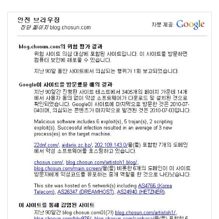
드
라
마
공
개
소
프
트
웨
어
미
국
Notices
블
로
그
소
개
By