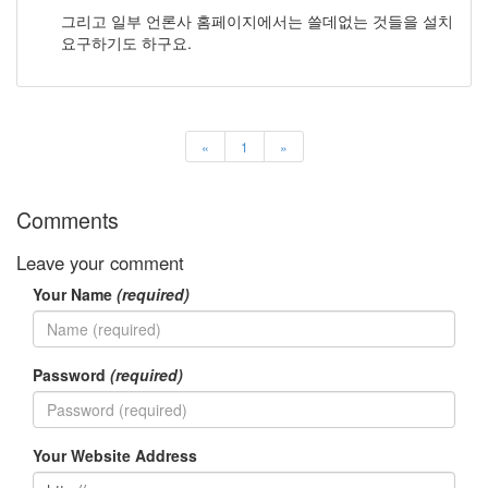
러
그리고 일부 언론사 홈페이지에서는 쓸데없는 것들을 설치
그
요구하기도 하구요.
인
4
잡
동
사
«
1
»
니
4
Todo
Comments
List
0
Leave your comment
사
Your Name
(required)
는
이
야
기
Password
(required)
936
정
치
관
Your Website Address
련