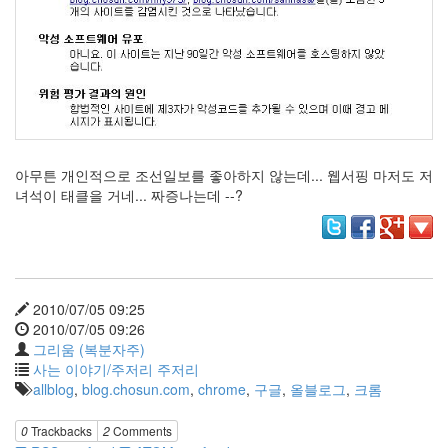
그
리
움
(복
분
자
주)
아무튼 개인적으로 조선일보를 좋아하지 않는데... 웹서핑 마저도 저
Find!
녀석이 태클을 거네... 짜증나는데 --?
Categories
전
체
1338
2010/07/05 09:25
AI
2010/07/05 09:26
프
그리움 (복분자주)
롬
사는 이야기/주저리 주저리
프
allblog
,
blog.chosun.com
,
chrome
,
구글
,
올블로그
,
크롬
트
0
출
0
Trackbacks
2
Comments