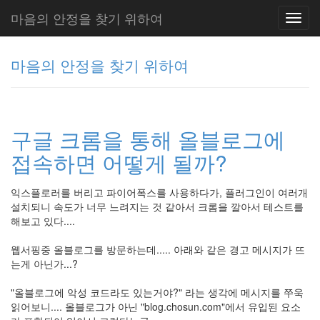
마음의 안정을 찾기 위하여
Toggl
navig
마음의 안정을 찾기 위하여
그
리
구글 크롬을 통해 올블로그에
움
(복
접속하면 어떻게 될까?
분
자
주)
익스플로러를 버리고 파이어폭스를 사용하다가, 플러그인이 여러개
설치되니 속도가 너무 느려지는 것 같아서 크롬을 깔아서 테스트를
해보고 있다....
Tag
웹서핑중 올블로그를 방문하는데..... 아래와 같은 경고 메시지가 뜨
Cloud
는게 아닌가...?
Delphi
"올블로그에 악성 코드라도 있는거야?" 라는 생각에 메시지를 쭈욱
주
읽어보니.... 올블로그가 아닌 "blog.chosun.com"에서 유입된 요소