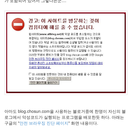
가 포함되어 있어서 그렇다는군....
절
주
절
델
파
이
이
명
박
영
화
FreeWare
프
아마도 blog.chosun.com을 사용하는 블로거중에 한명이 자신의 블
리
로그에서 악성코드가 실행되는 프로그램을 배포한듯 하다. 아래는
웨
구글의 "
안전 브라우징 진단 페이지
" 화면 내용이다.
어