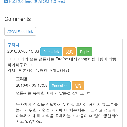
판
RSS 2.0 feed
ATOM 1.0 feed
준
비
Comments
0
My-
Program
ATOM Feed Link
41
KScreenPen
구차니
25
2010/07/05 15:33
KPOST-
Permalink
M/D
Reply
IT
ㅋㅋㅋ 거의 모든 언론사는 Firefox 에서 google 필터링이 작동
4
되더라구요 ㄱ-
색
역시.. 언론사는 유해한 매체.. (응?)
돌
그리움
이
2010/07/05 17:58
4
Permalink
M/D
K-
언론사는 유해한 매체가 맞는것 같아요. ㅎ
Capture
0
독자에게 진실을 전달하기 위한것 보다는 페이지 힛트수를
블
늘리기 위한 가쉽성 기사에 더 치우치는.... 그리고 정권에
로
아부하기 위해 사식을 곡해하는 기사들이 더 많이 생산되어
그
지고 있잖아요.
플