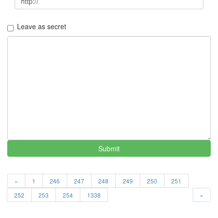
이
야
기
Leave as secret
63
IT
관
련
이
야
기
70
일
상
에
서
Submit
의
감
동
37
«
1
246
247
248
249
250
251
읽
252
253
254
1338
»
을
거
리,