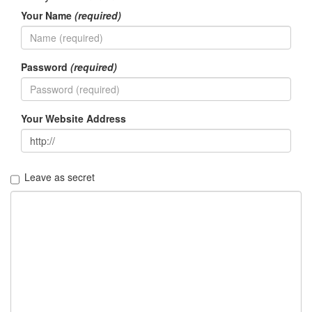
이
Your Name
(required)
야
기
63
IT
Password
(required)
관
련
이
야
Your Website Address
기
70
일
상
Leave as secret
에
서
의
감
동
37
읽
을
거
리,