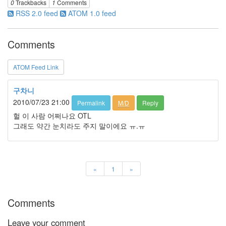
0
Trackbacks
1
Comments
러
RSS 2.0 feed
ATOM 1.0 feed
그
인
4
Comments
잡
동
ATOM Feed Link
사
니
4
구차니
Todo
2010/07/23 21:00
Permalink
M/D
Reply
List
헐 이 사람 어쩌나요 OTL
0
그래도 약간 눈치라도 주지 말이에요 ㅠ.ㅠ
사
는
이
야
기
«
1
»
936
정
치
Comments
관
련
Leave your comment