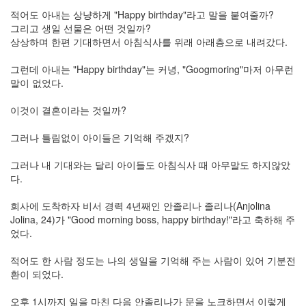
절
적어도 아내는 상냥하게 "Happy birthday"라고 말을 붙여줄까?
그리고 생일 선물은 어떤 것일까?
주
상상하며 한편 기대하면서 아침식사를 위래 아래층으로 내려갔다.
절
그런데 아내는 "Happy birthday"는 커녕, "Googmoring"마저 아무런
델
말이 없었다.
파
이것이 결혼이라는 것일까?
이
이
그러나 틀림없이 아이들은 기억해 주겠지?
명
그러나 내 기대와는 달리 아이들도 아침식사 때 아무말도 하지않았
박
다.
영
회사에 도착하자 비서 경력 4년째인 안졸리나 졸리나(Anjolina
화
Jolina, 24)가 "Good morning boss, happy birthday!"라고 축하해 주
었다.
FreeWare
드
적어도 한 사람 정도는 나의 생일을 기억해 주는 사람이 있어 기분전
라
환이 되었다.
마
프
오후 1시까지 일을 마친 다음 안졸리나가 문을 노크하면서 이렇게