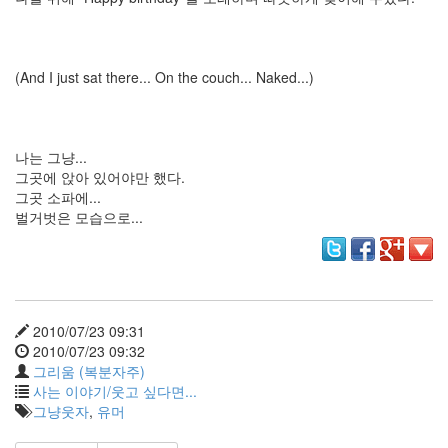
판
준
비
0
(And I just sat there... On the couch... Naked...)
My-
Program
41
KScreenPen
나는 그냥...
25
그곳에 앉아 있어야만 했다.
KPOST-
그곳 소파에...
IT
벌거벗은 모습으로...
4
색
돌
이
4
K-
2010/07/23 09:31
Capture
2010/07/23 09:32
0
그리움 (복분자주)
블
사는 이야기/웃고 싶다면...
로
그냥웃자
,
유머
그
플