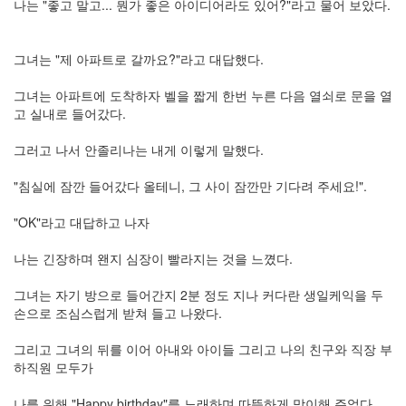
그
나는 "좋고 말고... 뭔가 좋은 아이디어라도 있어?"라고 물어 보았다.
리
움
(복
그녀는 "제 아파트로 갈까요?"라고 대답했다.
분
자
그녀는 아파트에 도착하자 벨을 짧게 한번 누른 다음 열쇠로 문을 열
주)
고 실내로 들어갔다.
그러고 나서 안졸리나는 내게 이렇게 말했다.
Find!
"침실에 잠깐 들어갔다 올테니, 그 사이 잠깐만 기다려 주세요!".
Categories
"OK"라고 대답하고 나자
전
체
나는 긴장하며 왠지 심장이 빨라지는 것을 느꼈다.
1338
AI
그녀는 자기 방으로 들어간지 2분 정도 지나 커다란 생일케익을 두
프
손으로 조심스럽게 받쳐 들고 나왔다.
롬
프
그리고 그녀의 뒤를 이어 아내와 아이들 그리고 나의 친구와 직장 부
트
하직원 모두가
0
출
나를 위해 "Happy birthday"를 노래하며 따뜻하게 맞이해 주었다.