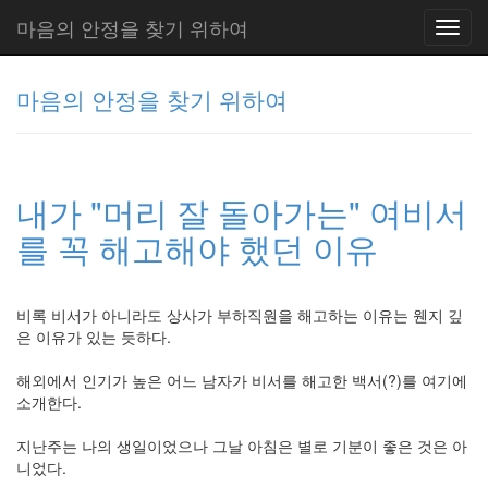
마음의 안정을 찾기 위하여
Toggl
navig
마음의 안정을 찾기 위하여
그
리
내가 "머리 잘 돌아가는" 여비서
움
(복
를 꼭 해고해야 했던 이유
분
자
주)
비록 비서가 아니라도 상사가 부하직원을 해고하는 이유는 웬지 깊
은 이유가 있는 듯하다.
Tag
해외에서 인기가 높은 어느 남자가 비서를 해고한 백서(?)를 여기에
Cloud
소개한다.
Delphi
지난주는 나의 생일이었으나 그날 아침은 별로 기분이 좋은 것은 아
주
니었다.