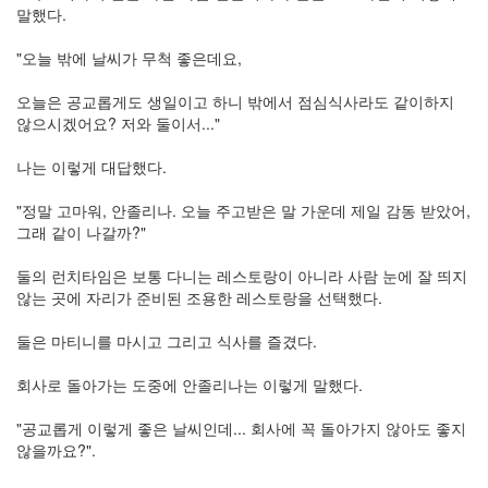
리
말했다.
웨
어
"오늘 밖에 날씨가 무척 좋은데요,
공
개
오늘은 공교롭게도 생일이고 하니 밖에서 점심식사라도 같이하지
소
않으시겠어요? 저와 둘이서..."
프
트
나는 이렇게 대답했다.
웨
어
"정말 고마워, 안졸리나. 오늘 주고받은 말 가운데 제일 감동 받았어,
그래 같이 나갈까?"
미
국
둘의 런치타임은 보통 다니는 레스토랑이 아니라 사람 눈에 잘 띄지
않는 곳에 자리가 준비된 조용한 레스토랑을 선택했다.
Notices
둘은 마티니를 마시고 그리고 식사를 즐겼다.
블
로
회사로 돌아가는 도중에 안졸리나는 이렇게 말했다.
그
소
"공교롭게 이렇게 좋은 날씨인데... 회사에 꼭 돌아가지 않아도 좋지
개
않을까요?".
By