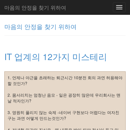
마음의 안정을 찾기 위하여
Toggl
navig
마음의 안정을 찾기 위하여
그
리
IT 업계의 12가지 미스테리
움
(복
분
자
1. 언제나 야근을 초래하는 퇴근시간 10분전 회의 과연 허용해야
주)
할 것인가?
2. 몸서리치는 엄청난 음모 - 일은 굉장히 많은데 우리회사는 맨
Tag
날 적자인가?
Cloud
Delphi
3. 영원히 풀리지 않는 숙제 -네이버 구현보다 어렵다는 여자친
구는 과연 어떻게 만드는것인가?
주
4. 저녁형 인간의 진실은 - 왜 내몸은 밤이 되야 정신이 들고 일