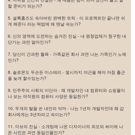
절
할 준비가 되는가?
주
5. 셜록홈즈도 속아버린 완벽한 트릭 - 이 프로젝트만 끝나면 쉬
절
게 해준다 라는 떡밥에 왜 맨날 속는가?
델
6. 신의 영역에 도전하는 숨겨진 진실 - 내 원청업체가 청구한 내
단가는 과연 얼마인가?
파
이
7. 당신이 간과한 혈육 - 가족같은 회사 과연 나는 가족인가 노예
인가?
이
명
8. 솔로몬도 두손든 미스테리 - 몇시까지 야근을 해야 아침 출근
박
을 늦게 할수있는가?
영
9. 민주주의 사회의 이단아 - 왜 개발자인 내 컴퓨터와 쇼핑몰이
화
나 보는 여직원의 컴퓨터 사양은 동일한가?
FreeWare
10. 두개의 탈을 쓴 내안의 악마 - 나는 1년차 개발자인데 왜 갑
드
회사에게는 3년차라고 속이는가?
라
마
11. 이브의 진실 - 소개팅에 나온 디자이너의 외모와 싸이에 나
프
온 사진은 과연 동일인물인가?