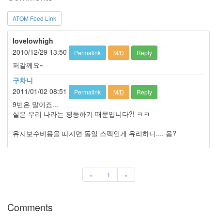
그
리
ATOM Feed Link
움
(복
분
lovelowhigh
자
2010/12/29 13:50
Permalink
M/D
Reply
주)
퍼갈께요~
구차니
Find!
2011/01/02 08:51
Permalink
M/D
Reply
9번은 말이죠...
Categories
실은 우리 나라는 평등하기 때문입니다?! ㅋㅋ
전
체
유지보수비용을 따지면 동일 스펙인게 유리하니.... 음?
1338
AI
프
롬
«
1
»
프
트
0
Comments
출