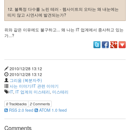
리
웨
12. 불특정 다수를 노린 테러 - 웹사이트의 오타는 왜 내눈에는
어
띠지 않고 시연시에 발견되는가?
공
개
위와 같은 이유에도 불구하고... 왜 나는 IT 업계에서 종사하고 있는
소
가...?
프
트
웨
어
미
2010/12/28 13:12
국
2010/12/28 13:12
그리움 (복분자주)
Notices
사는 이야기/IT 관련 이야기
IT
,
IT 업계의 미스테리
,
미스테리
블
로
0
Trackbacks
2
Comments
그
RSS 2.0 feed
ATOM 1.0 feed
소
개
By
Comments