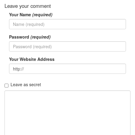
판
Leave your comment
준
비
Your Name
(required)
0
My-
Program
Password
(required)
41
KScreenPen
25
KPOST-
Your Website Address
IT
4
색
돌
Leave as secret
이
4
K-
Capture
0
블
로
그
플