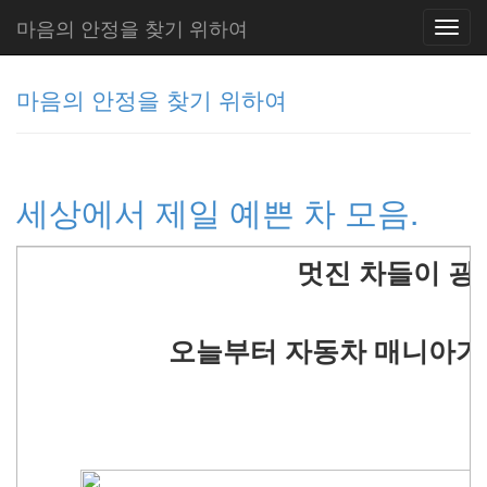
마음의 안정을 찾기 위하여
Toggl
navig
마음의 안정을 찾기 위하여
그
리
세상에서 제일 예쁜 차 모음.
움
(복
분
멋진 차들이 굉
자
주)
오늘부터 자동차 매니아가 되
Tag
Cloud
주
절