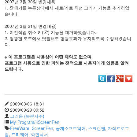
아
2007년 3월 30일 변경내용]
하
1. Shift키를 누른상태에서 세로/가로 직선 그리기 기능을 추가하였
는
습니다.
노
래
2007년 3월 21일 변경내용]
4
1. 이전작업 취소 키('Z') 기능을 제거하였습니다.
블
2. 형광펜 모드에서 덧칠해도 형광효과가 유지되도록 수정하였습니
로
다.
그
이
※ 이 프로그램은 사용상에 어떤 제약도 없으며,
야
프로그램 사용으로 인한 피해는 전적으로 사용자에게 있음을 알려
기
드립니다.
22
블
로
그
관
2009/03/06 18:31
련
2009/09/29 09:52
내
그리움 (복분자주)
용
My-Program/KScreenPen
13
FreeWare
,
ScreenPen
,
공개소프트웨어
,
스크린펜
,
자작프로그
블
램
,
프리웨어
,
화면낙서
로