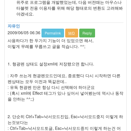
Module
위주로 프로그램을 개발했었는데, 다음 버전때는 마우스나
0
타블렛 전용 이용자를 위해 해당 형태로의 변환도 고려해봐
VC
야겠네요.
개
발
자유인
관
2009/06/05 06:36
Permalink
M/D
Reply
련
사용하다가 한 두가지 기능이 더 있었으면 해서,
팁
이렇게 무례를 무릅쓰고 글을 적습니다. ^^;
1
하
드
1. 형광펜 상태도 설정xml에 저장됐으면 합니다.
웨
어
: 자주 쓰는게 현광펜모드인데요, 종료했다 다시 시작하면 다른
컨
펜상태는 모두 이전과 똑같은데..
트
: 유독 현광펜 만은 항상 다시 선택해야 하더군요
롤
: (혹시 xml에 Effect 테그가 있나 싶어서 넣어봤는데 역시나 동작
0
을 안하는 ^^;;)
오
픈
소
2. 단순히 Ctrl+Tab=낙서모드진입, Esc=낙서모드중지 이렇게 하
스
는것보다는
1
: Ctrl+Tab=낙서모드토글, Esc=낙서모드중지 이렇게 하는건 어
Algorithms