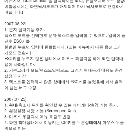
메뉴에서 "Dual Monitor"을 클릭하시면 되며, 듀얼모니터 모드 활성/
볼
비활성시에는 화면낙서모드가 해제되어 다시 낙서모드로 변경하셔
거
야됩니다.)
리
167
2007.08.22]
사
1. 문자 입력기능 추가.
고
텍스트 모드를 선택한후 문자 텍스트를 입력할 수 있으며, 입력이 끝
의
난후 ESC키를
전
한번만 누르면 입력이 완료됩니다. (또는 메뉴에서 다른 옵션 그리
환...
기모드 전환시)
44
ESC키를 누르지 않은 상태에서 마우스 좌클릭을 하게 되면 입력내
웃
용이 사라집니다.
고
2. 기본그리기 모드/텍스트입력모드, 그리기 형태등의 내용도 환경
싶
설정에 저장
다
3. 텍스트를 입력하지 않은 상태에서 ESC키를 눌렀을때 커서 흔적
면...
이 남는 버그 수정
42
독
2007.07.25]
후
1. 확대/축소시 위치를 확인할 수 있는 네비게이션(?) 기능 추가.
감
2. 환경설정 저장 기능 (Screenpen.Xml)
3
3. 마우스 우클릭시 메뉴 호출로 변경
Bloger-
4. 화면 확대상태에서 이동키는 Ctrl키를 누른상태에서 마우스 우클
지
릭으로 이동