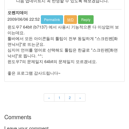
다음 업데이트시 꼭 반영할 수 있도록 해보겠습니다.
0
PHP
오렌지데이
6
2009/06/06 22:52
Database
Permalink
M/D
Reply
12
윈도우7 64bit (b7137) 에서 사용시 기능적으론 다 이상없어 보
MYSQL
이는데요.
6
툴바에서 모든 아이콘들의 툴팁이 전부 동일하게 "스크린펜[화
InterBase,
면낙서]"로 뜨는군요.
FireBird
심지어 언어를 영어로 선택해도 툴팁은 한글로 "스크린펜[화면
2
낙서]"로 뜹니다. ^^;
Oracle
윈도우7의 문제일지 64bit의 문제일지 모르겠네요.
0
Paradox
좋은 프로그램 감사드립니다~
1
PostgreSQL
0
Sqlite
«
1
2
»
1
리
눅
Comments
스
29
Leave your comment
리