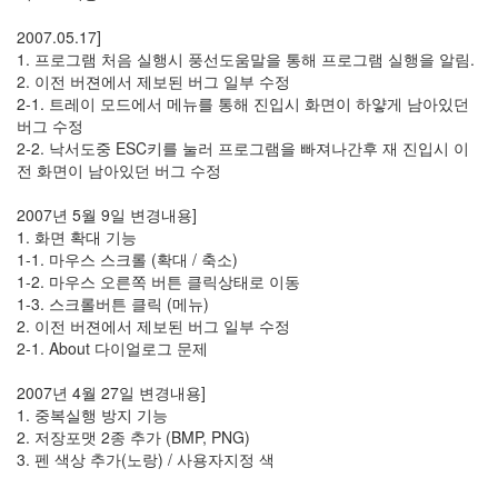
식
In
2007.05.17]
1
1. 프로그램 처음 실행시 풍선도움말을 통해 프로그램 실행을 알림.
쓰
2. 이전 버젼에서 제보된 버그 일부 수정
레
2-1. 트레이 모드에서 메뉴를 통해 진입시 화면이 하얗게 남아있던
기
버그 수정
언
2-2. 낙서도중 ESC키를 눌러 프로그램을 빠져나간후 재 진입시 이
론
전 화면이 남아있던 버그 수정
사
18
2007년 5월 9일 변경내용]
Global
1. 화면 확대 기능
虎
1-1. 마우스 스크롤 (확대 / 축소)
口
1-2. 마우스 오른쪽 버튼 클릭상태로 이동
29
1-3. 스크롤버튼 클릭 (메뉴)
주
2. 이전 버젼에서 제보된 버그 일부 수정
저
2-1. About 다이얼로그 문제
리
주
2007년 4월 27일 변경내용]
저
1. 중복실행 방지 기능
리
2. 저장포맷 2종 추가 (BMP, PNG)
112
3. 펜 색상 추가(노랑) / 사용자지정 색
좋