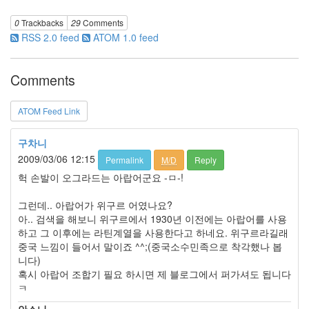
그
0
Trackbacks
29
Comments
활
RSS 2.0 feed
ATOM 1.0 feed
용
팁
3
Comments
My
Library
32
ATOM Feed Link
Beautiful
Code
구차니
1
2009/03/06 12:15
Permalink
M/D
Reply
RTC
1
헉 손발이 오그라드는 아랍어군요 -ㅁ-!
게
임
그런데.. 아랍어가 위구르 어였나요?
이
아.. 검색을 해보니 위구르에서 1930년 이전에는 아랍어를 사용
야
하고 그 이후에는 라틴계열을 사용한다고 하네요. 위구르라길래
기
중국 느낌이 들어서 말이죠 ^^;(중국소수민족으로 착각했나 봅
23
니다)
대
혹시 아랍어 조합기 필요 하시면 제 블로그에서 퍼가셔도 됩니다
항
ㅋ
해
안소니