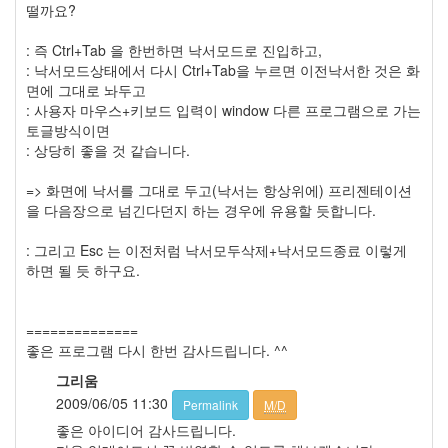
떨까요?
1
Network
: 즉 Ctrl+Tab 을 한번하면 낙서모드로 진입하고,
0
: 낙서모드상태에서 다시 Ctrl+Tab을 누르면 이전낙서한 것은 화
Etc
면에 그대로 놔두고
Tip
: 사용자 마우스+키보드 입력이 window 다른 프로그램으로 가는
1
토글방식이면
OS
: 상당히 좋을 것 같습니다.
Addon
0
=> 화면에 낙서를 그대로 두고(낙서는 항상위에) 프리젠테이션
Windows
을 다음장으로 넘긴다던지 하는 경우에 유용할 듯합니다.
API
1
: 그리고 Esc 는 이전처럼 낙서모두삭제+낙서모드종료 이렇게
Open
하면 될 듯 하구요.
API
3
Visual
==============
Basic
좋은 프로그램 다시 한번 감사드립니다. ^^
0
Java,
그리움
JSP
2009/06/05 11:30
Permalink
M/D
2
좋은 아이디어 감사드립니다.
ASP.NET