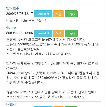
라
땅다람쥐
비
2009/03/06 12:17
안
Permalink
M/D
Reply
1
이런 재미있는 프로그램이!
MineCraft
donny
9
2009/03/06 13:05
개
Permalink
M/D
Reply
발
굉장히 유용한 프로그램을 공개해주셔서 감사합니다.
관
그동안 ZoomIt을 쓰고 있었는데 확대기능과 Draw가 동시에 안
련
되는게 불만이었습니다.
Tool
스크린펜은 다양한 기능이 지원되서 좋네요.
Manual
3
한가지 문제점을 발견했는데 듀얼모니터의 해상도가 서로 다른
Smart
경우입니다.
Phone
1024x600해상도의 넷북에 1280x1024 모니터를 연결해서 사용
1
하니 모니터의 위쪽 1280x600부분만 정상적인 동작을 하네요.
I-
수정이 되면 좋겠습니다.
Phone
1
듀얼모니터로 프레젠테이션을 많이 하기 때문에 전체화면에서
Delphi
스크린펜을 쓰면 아주 좋을 것 같습니다. 수고하세요.
96
나현재
데