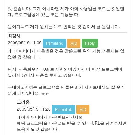
Processing
4
것 같습니다. 그게 아니라면 제가 아직 사용법을 모르는 것일텐
ISAPI
데, 프로그램상에 있는 모든 기능을 다
2
DirectX
들어가봐도 제가 원하는 대로 안되는 것 같아서 글 올립니다.
0
최강사
Network
2009/05/19 11:09
Permalink
M/D
Reply
0
Multimedia
네, 네이버에서 다운받은 것은 말씀드린 위의 기능상 문제는 없
0
었던 것 같습니다.
컴
퍼
단지, 사용회수가 10회로 제한되어있어서 더 이상 프로그램이
넌
열리지 않아서 사용을 못하고 있습니다.
트,
솔
구매하고자하는 프로그램을 만들은 회사 사이트에서도 살 수가
루
없게 되어있네요. ㅠㅠ
션
그리움
소
2009/05/19 11:26
Permalink
M/D
개
25
네이버 어디에서 다운받으신건지요.
Open
해당 프로그램을 다운로드 받을 수 있는 URL을 남겨주시면
Source
도움이 될것 같습니다.
0