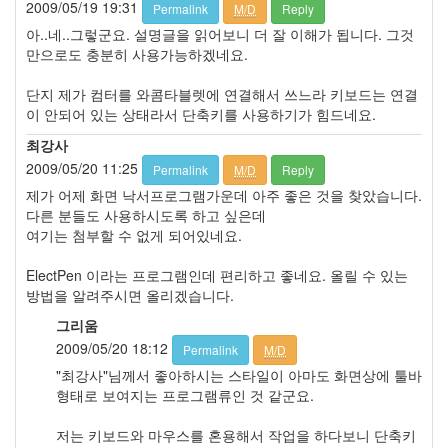
2009/05/19 19:31
Permalink
M/D
Reply
Windows
API
아..네..그렇군요. 설명글을 읽어보니 더 잘 이해가 됩니다. 그것
2
만으로도 충분히 사용가능하겠네요.
스
니
단지 제가 컴터를 와콤타블렛에 연결해서 쓰느라 키보드는 연결
핑,
이 안되어 있는 상태라서 단축키를 사용하기가 힘드네요.
스
최강사
푸
2009/05/20 11:25
핑
Permalink
M/D
Reply
0
제가 어제 화면 낙서프로그램가운데 아주 좋은 것을 찾았습니다.
USB
다른 분들도 사용하시도록 하고 싶은데
장
여기는 첨부할 수 없게 되어있네요.
치
관
ElectPen 이라는 프로그램인데 편리하고 좋네요. 올릴 수 있는
련
방법을 알려주시면 올리겠습니다.
0
그리움
Graphic
2009/05/20 18:12
2
Permalink
M/D
Printing
"최강사"님께서 좋아하시는 스타일이 아마도 화면상에 툴바
Module
형태로 보여지는 프로그램류인 것 같군요.
0
Process,
저는 키보드와 마우스를 혼용해서 작업을 하다보니 단축키