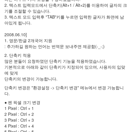
러
2. 텍스트 입력모드에서 단축키(Alt+1 / Alt+2)를 이용하여 글자의 크
그
기를 조절할 수 있습니다.
인
3. 텍스트 모드 입력후 "TAB"키를 누르면 입력한 글자가 화면에 남
4
아있게 됩니다.
잡
동
2008.06.10]
사
1. 영문/한글 2개국어 지원
니
: 추가하길 원하는 언어는 번역문 보내주면 제공함(-_-;)
4
2. 단축키 적용
Todo
많은 분들이 요청하였던 단축키 기능을 적용하였습니다.
List
기본적으로 아래와 같이 단축키가 지정되어 있으며, 사용자의 입맞
0
에 맞게
사
단축키의 변경이 가능합니다.
는
이
단축키 변경은 "환경설정 -> 단축키 변경" 메뉴에서 변경 가능합니
야
다.
기
● 펜 픽셀 크기 변경
936
1 Pixel : Ctrl + 1
정
2 Pixel : Ctrl + 2
치
3 Pixel : Ctrl + 3
관
4 Pixel : Ctrl + 4
련
5 Pixel : Ctrl + 5