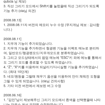
판
qubcia 님 제보)
준
3. 직선 그리기 모드에서 Shift키를 눌렀을때 직선 그리기가 되도록
비
기능 추가 (cia님 의견)
0
My-
2008.08.13]
Program
1. 2008.08.11자 버전의 메모리 누수 수정 (무지개님 제보 : 감사합
41
니다.)
KScreenPen
25
2008.08.11]
KPOST-
1. 지우개 기능이 추가되었습니다.
IT
2. 지우개 기능을 추가하면서 형광펜 기능을 이펙트 메뉴로 분리하
4
여, 일반모드/형광펜모드/지우개모드로 분류하였습니다.
색
3. 그리고 모드상태에서의 팝업 메뉴에 "ESC"키 외에 메뉴를 통해서
돌
도 그리기 모드를 종료할 수 있도록 하였습니다.
이
4. "Z", "X"키를 이용하여 되살리기/다시실행 기능을 추가하였습니
4
다. (최대 10단계)
K-
5. 네모/원등을 그릴때 채우기 옵션을 이용하여 안이 채워진 도형을
Capture
그릴 수 있게 되었습니다. (cia님 건의사항)
0
5. 기타 이전 버전에서 제보된 버그 수정
블
로
2008.06.16]
그
1. "김민"님이 제보해주신 그리기 모드에서 흰색을 선택했을때 나타
플
나는 마우스 커서 모양을 수정하였습니다.