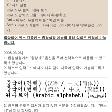
드
X : 다시 실행
라
마우스 우 클릭 : 메뉴 보기
마
마우스 상하 스크롤 : 이미지 확대/축소
공
Ctrl + 마우스 우클릭 이동 : 화면 이동
개
Shift + 마우스 좌클릭 : 자유곡선 그리기에서 수직/수평선 그리
소
기
프
할당되어 있는 단축키는 환경설정 메뉴를 통해 임의로 변경이 가능
트
합니다.
웨
어
2008.03.06]
미
1. 환경설정에서 "항상 위" 옵션을 두어 선택적으로 이용할 수 있도
국
록 하였습니다.
2. 텍스트 입력모드에서 아래와 같이 다국어 입력이 가능하도록 하
Notices
였습니다.
블
로
그
소
개
3. 반투명 윈도우 캡쳐가 되지 않던 부분을 수정하였습니다. - "안소
By
니"님 제보 감사합니다.