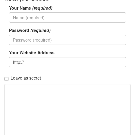
눅
Your Name
(required)
스
활
용
팁
Password
(required)
10
리
눅
Your Website Address
스
프
로
그
Leave as secret
래
밍
15
우
분
투
0
Package
Install
3