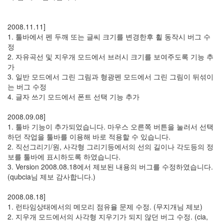
그
리
움
2008.11.11]
(복
1. 툴바에서 펜 두깨 또는 글씨 크기를 변경한후 휠 동작시 버그 수
분
정
자
2. 자유곡선 및 지우개 모드에서 브러시 크기를 보여주도록 기능 추
주)
가
3. 일반 모드에서 그린 그림과 형광펜 모드에서 그린 그림이 뒤섞이
는 버그 수정
Find!
4. 글자 쓰기 모드에서 폰트 선택 기능 추가
Categories
2008.09.08]
전
1. 툴바 기능이 추가되었습니다. 마우스 오른쪽 버튼을 눌러서 선택
체
하던 작업을 툴바를 이용해 바로 적용할 수 있습니다.
1338
2. 직선그리기/원, 사각형 그리기등에서의 선의 길이나 각도등의 정
AI
보를 툴바에 표시하도록 하였습니다.
프
3. Version 2008.08.18에서 제보된 내용의 버그를 수정하였습니다.
롬
(
qubcia님 제보 감사합니다.)
프
트
2008.08.18]
0
1. 런타임상태에서의 메모리 점유율 문제 수정. (무지개님 제보)
출
2. 지우개 모드에서의 사각형 지우기가 되지 않던 버그 수정. (cia,