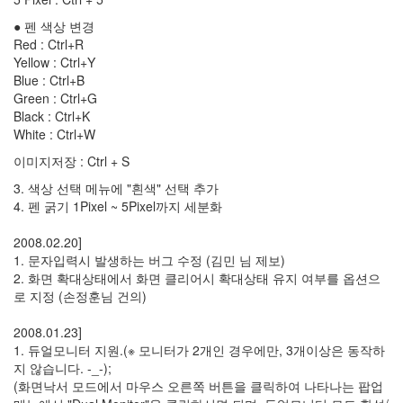
이
야
● 펜 색상 변경
기
Red : Ctrl+R
63
Yellow : Ctrl+Y
IT
Blue : Ctrl+B
관
Green : Ctrl+G
련
Black : Ctrl+K
이
White : Ctrl+W
야
이미지저장 : Ctrl + S
기
70
3. 색상 선택 메뉴에 "흰색" 선택 추가
일
4. 펜 굵기 1Pixel ~ 5Pixel까지 세분화
상
에
2008.02.20]
서
1. 문자입력시 발생하는 버그 수정 (김민 님 제보)
의
2. 화면 확대상태에서 화면 클리어시 확대상태 유지 여부를 옵션으
감
로 지정 (손정훈님 건의)
동
37
2008.01.23]
읽
1. 듀얼모니터 지원.(※ 모니터가 2개인 경우에만, 3개이상은 동작하
을
지 않습니다. -_-);
거
(화면낙서 모드에서 마우스 오른쪽 버튼을 클릭하여 나타나는 팝업
리,