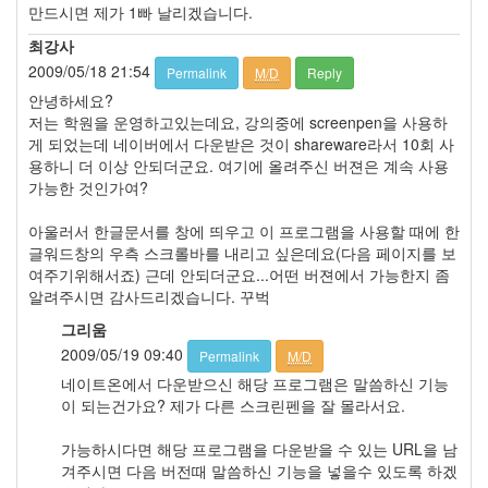
2
만드시면 제가 1빠 날리겠습니다.
파
최강사
일
컨
2009/05/18 21:54
Permalink
M/D
Reply
트
안녕하세요?
롤
저는 학원을 운영하고있는데요, 강의중에 screenpen을 사용하
1
게 되었는데 네이버에서 다운받은 것이 shareware라서 10회 사
폼
용하니 더 이상 안되더군요. 여기에 올려주신 버젼은 계속 사용
(Form)
가능한 것인가여?
1
윈
아울러서 한글문서를 창에 띄우고 이 프로그램을 사용할 때에 한
도
글워드창의 우측 스크롤바를 내리고 싶은데요(다음 페이지를 보
우
여주기위해서죠) 근데 안되더군요...어떤 버젼에서 가능한지 좀
즈
알려주시면 감사드리겠습니다. 꾸벅
6
그리움
TreeView,
ListView
2009/05/19 09:40
Permalink
M/D
1
네이트온에서 다운받으신 해당 프로그램은 말씀하신 기능
Graphics,
이 되는건가요? 제가 다른 스크린펜을 잘 몰라서요.
Draw
5
가능하시다면 해당 프로그램을 다운받을 수 있는 URL을 남
시
겨주시면 다음 버전때 말씀하신 기능을 넣을수 있도록 하겠
스