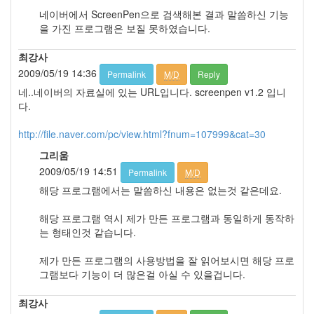
Etc
네이버에서 ScreenPen으로 검색해본 결과 말씀하신 기능
Tip
을 가진 프로그램은 보질 못하였습니다.
12
IDE
최강사
2
2009/05/19 14:36
Permalink
M/D
Reply
Fun!
네..네이버의 자료실에 있는 URL입니다. screenpen v1.2 입니
Fun!
다.
0
Lecture
http://file.naver.com/pc/view.html?fnum=107999&cat=30
0
C
그리움
Builder
2009/05/19 14:51
Permalink
M/D
0
해당 프로그램에서는 말씀하신 내용은 없는것 같은데요.
Components
0
해당 프로그램 역시 제가 만든 프로그램과 동일하게 동작하
Object
는 형태인것 같습니다.
C++
0
제가 만든 프로그램의 사용방법을 잘 읽어보시면 해당 프로
VC,
그램보다 기능이 더 많은걸 아실 수 있을겁니다.
MFC,
C++
최강사
10