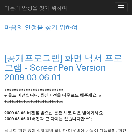
마음의 안정을 찾기 위하여
Toggl
navig
마음의 안정을 찾기 위하여
그
리
[공개프로그램] 화면 낙서 프로
움
(복
그램 - ScreenPen Version
분
자
2009.03.06.01
주)
※※※※※※※※※※※※※※※※※※※※※※※※※
※ 올드 버젼입니다. 최신버젼을 다운로드 해주세요. ※
Tag
※※※※※※※※※※※※※※※※※※※※※※※※※
Cloud
2009.03.06 버전을 받으신 분은 새로 다운 받아가세요.
주
2009.03.06.01버전과 큰 차이는 없습니다만 ^^;
절
설치할 필요 없이 실행화일 하나만 다운받아 사용이 가능하며, 필요