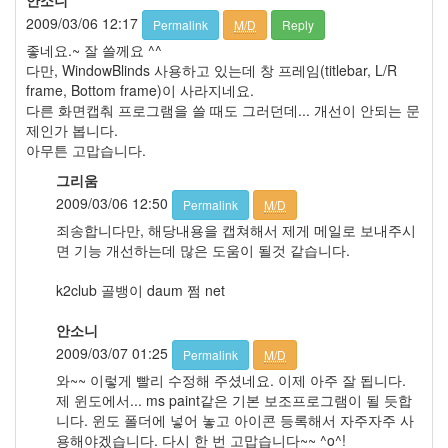
시
2009/03/06 12:17
Permalink
M/D
Reply
대
3
좋네요.~ 잘 쓸께요 ^^
텍
다만, WindowBlinds 사용하고 있는데 창 프레임(titlebar, L/R
스
frame, Bottom frame)이 사라지네요.
트
다른 화면캡춰 프로그램을 쓸 때도 그러던데... 개선이 안되는 문
머
제인가 봅니다.
드
아무튼 고맙습니다.
5
그리움
스
2009/03/06 12:50
Permalink
M/D
타
크
죄송합니다만, 해당내용을 캡쳐해서 제게 메일로 보내주시
래
면 기능 개선하는데 많은 도움이 될것 같습니다.
프
트
k2club 골뱅이 daum 쩜 net
2
플
안소니
래
2009/03/07 01:25
Permalink
M/D
쉬
와~~ 이렇게 빨리 수정해 주셨네요. 이제 아주 잘 됩니다.
게
제 윈도에서... ms paint같은 기본 보조프로그램이 될 듯합
임
니다. 윈도 폴더에 넣어 놓고 아이콘 등록해서 자주자주 사
3
용해야겠습니다. 다시 한 번 고맙습니다~~ ^o^!
트