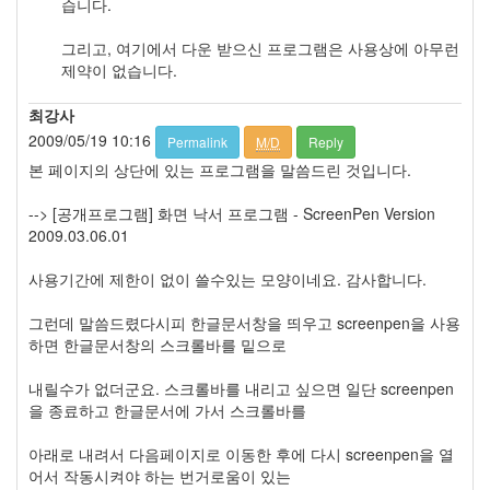
습니다.
템
정
그리고, 여기에서 다운 받으신 프로그램은 사용상에 아무런
보
제약이 없습니다.
3
ActiveX
최강사
1
2009/05/19 10:16
Permalink
M/D
Reply
문
자
본 페이지의 상단에 있는 프로그램을 말씀드린 것입니다.
열
(String)
--> [공개프로그램] 화면 낙서 프로그램 - ScreenPen Version
0
2009.03.06.01
DLL
관
사용기간에 제한이 없이 쓸수있는 모양이네요. 감사합니다.
련
0
그런데 말씀드렸다시피 한글문서창을 띄우고 screenpen을 사용
OLE
하면 한글문서창의 스크롤바를 밑으로
Automation
1
내릴수가 없더군요. 스크롤바를 내리고 싶으면 일단 screenpen
Print(인
을 종료하고 한글문서에 가서 스크롤바를
쇄)
2
아래로 내려서 다음페이지로 이동한 후에 다시 screenpen을 열
Image
어서 작동시켜야 하는 번거로움이 있는