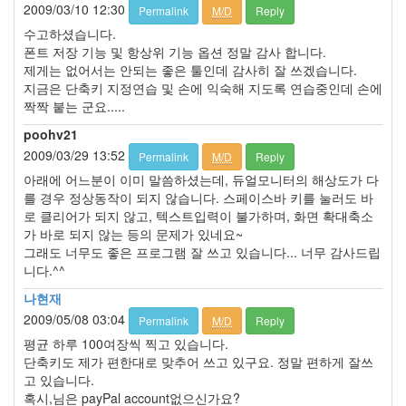
2009/03/10 12:30
이
Permalink
M/D
Reply
터
수고하셨습니다.
베
폰트 저장 기능 및 항상위 기능 옵션 정말 감사 합니다.
이
제게는 없어서는 안되는 좋은 툴인데 감사히 잘 쓰겠습니다.
스
지금은 단축키 지정연습 및 손에 익숙해 지도록 연습중인데 손에
2
짝짝 붙는 군요.....
DB
poohv21
Grid,
2009/03/29 13:52
String
Permalink
M/D
Reply
Grid
아래에 어느분이 이미 말씀하셨는데, 듀얼모니터의 해상도가 다
0
를 경우 정상동작이 되지 않습니다. 스페이스바 키를 눌러도 바
웹
로 클리어가 되지 않고, 텍스트입력이 불가하며, 화면 확대축소
브
가 바로 되지 않는 등의 문제가 있네요~
라
그래도 너무도 좋은 프로그램 잘 쓰고 있습니다... 너무 감사드립
우
니다.^^
져
나현재
1
인
2009/05/08 03:04
Permalink
M/D
Reply
터
평균 하루 100여장씩 찍고 있습니다.
넷
단축키도 제가 편한대로 맞추어 쓰고 있구요. 정말 편하게 잘쓰
관
고 있습니다.
련
혹시,님은 payPal account없으신가요?