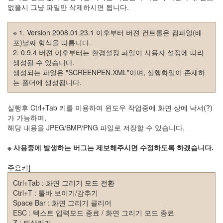
주
없을시 그냥 파일만 삭제하시면 됩니다.
절
※ 1. Version 2008.01.23.1 이후부터 버젼 컨트롤은 컴파일(배
Delphi
포)날짜 형식을 따릅니다.
2. 0.9.4 버젼 이후부터는 환경설정 파일이 사용자 설정에 따라
델
생성될 수 있습니다.
파
생성되는 파일은 "SCREENPEN.XML"이며, 실행화일이 존재하
는 폴더에 생성됩니다.
이
이
실행후 Ctrl+Tab 키를 이용하여 윈도우 작업중에 화면 상에 낙서(?)
명
가 가능하며,
박
해당 내용을 JPEG/BMP/PNG 파일로 저장할 수 있습니다.
영
※ 사용중에 발생하는 버그는 제보해주시면 수정하도록 하겠습니다.
화
주요키]
FreeWare
Ctrl+Tab : 화면 그리기 모드 전환
프
Ctrl+T : 툴바 보이기/감추기
리
Space Bar : 화면 그리기 클리어
웨
ESC : 텍스트 입력모드 종료 / 화면 그리기 모드 종료
어
Z : 되살리기