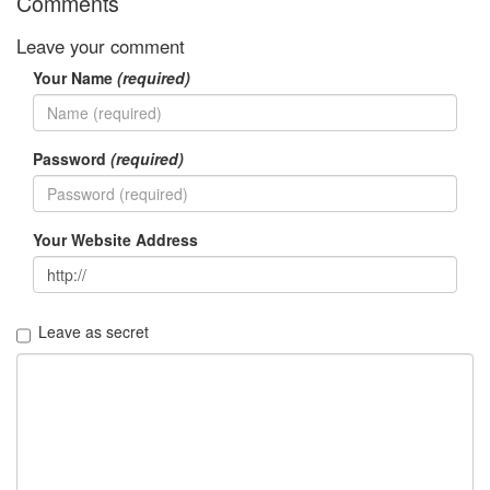
Comments
판
준
Leave your comment
비
0
Your Name
(required)
My-
Program
41
KScreenPen
Password
(required)
25
KPOST-
IT
Your Website Address
4
색
돌
이
4
Leave as secret
K-
Capture
0
블
로
그
플