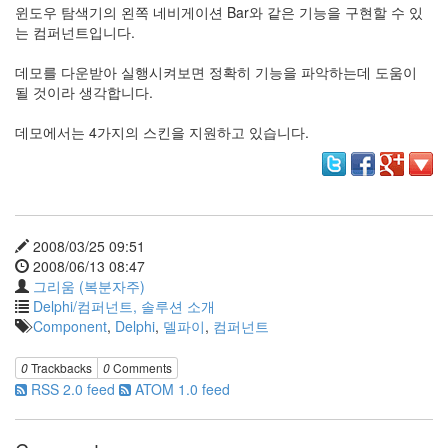
그
윈도우 탐색기의 왼쪽 네비게이션 Bar와 같은 기능을 구현할 수 있
리
는 컴퍼넌트입니다.
움
(복
데모를 다운받아 실행시켜보면 정확히 기능을 파악하는데 도움이
분
될 것이라 생각합니다.
자
주)
데모에서는 4가지의 스킨을 지원하고 있습니다.
Find!
Categories
2008/03/25 09:51
전
2008/06/13 08:47
체
그리움 (복분자주)
1338
Delphi/컴퍼넌트, 솔루션 소개
AI
Component
,
Delphi
,
델파이
,
컴퍼넌트
프
롬
0
Trackbacks
0
Comments
프
RSS 2.0 feed
ATOM 1.0 feed
트
0
출