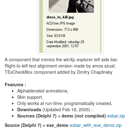
드
라
마
공
개
소
프
트
웨
A component that mimics the winXp explorer left side bar.
어
Right-to-left text alignment version made by amos szust.
미
TExCheckBox component added by Dmitry Chaplinsky
국
Features :
Notices
Alphablended animations,
Skin support,
블
Only works at run-time, programatically created,
로
Downloads
(Updated Feb 16, 2005) :
그
Sources (Delphi 7) + demo (not compiled)
exbar.zip
소
Source (Delphi 7) + exe_demo
exbar_with_exe_demo.zip
개
By