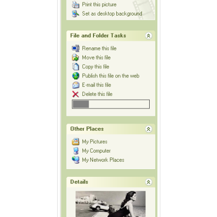
주
절
Delphi
델
파
이
이
명
박
영
화
FreeWare
프
리
웨
어