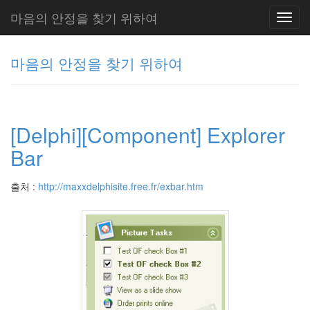
마음의 안정을 찾기 위하여
Toggl
navig
마음의 안정을 찾기 위하여
그
리
[Delphi][Component] Explorer
움
(복
Bar
분
자
주)
출처 :
http://maxxdelphisite.free.fr/exbar.htm
Tag
Cloud
주
절