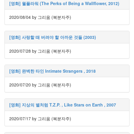
그
[영화] 월플라워 (The Perks of Being a Wallflower, 2012)
리
움
2020/08/04
by 그리움 (복분자주)
(복
분
자
주)
[영화] 사랑할 때 버려야 할 아까운 것들 (2003)
2020/07/28
by 그리움 (복분자주)
Find!
Categories
[영화] 완벽한 타인 Intimate Strangers , 2018
전
체
2020/07/20
by 그리움 (복분자주)
1338
AI
프
[영화] 지상의 별처럼 T.Z.P. , Like Stars on Earth , 2007
롬
프
트
2020/07/17
by 그리움 (복분자주)
0
출