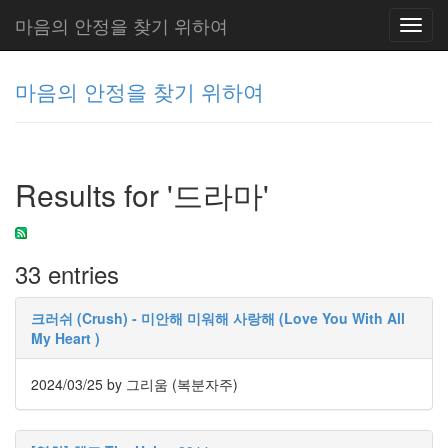
마음의 안정을 찾기 위하여
Toggl
navig
마음의 안정을 찾기 위하여
그
리
Results for '드라마'
움
(복
분
자
33 entries
주)
크러쉬 (Crush) - 미안해 미워해 사랑해 (Love You With All
My Heart )
Tag
Cloud
2024/03/25
by 그리움 (복분자주)
Delphi
주