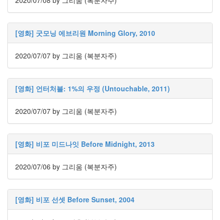
2020/07/08
by 그리움 (복분자주)
볼
거
리
[영화] 굿모닝 에브리원 Morning Glory, 2010
167
사
2020/07/07
by 그리움 (복분자주)
고
의
전
환...
[영화] 언터처블: 1%의 우정 (Untouchable, 2011)
44
웃
2020/07/07
by 그리움 (복분자주)
고
싶
다
[영화] 비포 미드나잇 Before Midnight, 2013
면...
42
독
2020/07/06
by 그리움 (복분자주)
후
감
3
[영화] 비포 선셋 Before Sunset, 2004
Bloger-
지