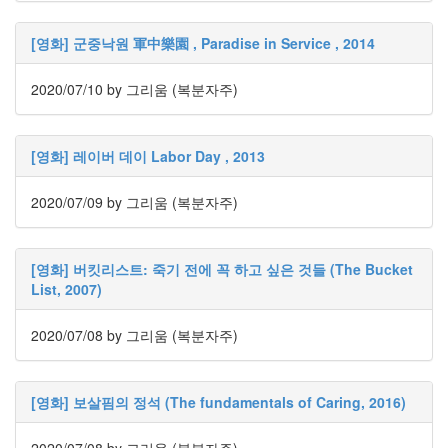
이
야
[영화] 군중낙원 軍中樂園 , Paradise in Service , 2014
기
63
IT
2020/07/10
by 그리움 (복분자주)
관
련
이
[영화] 레이버 데이 Labor Day , 2013
야
기
2020/07/09
by 그리움 (복분자주)
70
일
상
에
[영화] 버킷리스트: 죽기 전에 꼭 하고 싶은 것들 (The Bucket
서
List, 2007)
의
감
2020/07/08
by 그리움 (복분자주)
동
37
읽
[영화] 보살핌의 정석 (The fundamentals of Caring, 2016)
을
거
리,