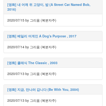
러
[영화] 내 어깨 위 고양이, 밥 (A Street Cat Named Bob,
그
2016)
인
4
2020/07/15
by 그리움 (복분자주)
잡
동
사
[영화] 베일리 어게인 A Dog's Purpose , 2017
니
4
Todo
2020/07/14
by 그리움 (복분자주)
List
0
사
[영화] 클래식 The Classic , 2003
는
이
2020/07/13
by 그리움 (복분자주)
야
기
936
정
[영화] 지금, 만나러 갑니다 (Be With You, 2004)
치
관
2020/07/13
by 그리움 (복분자주)
련