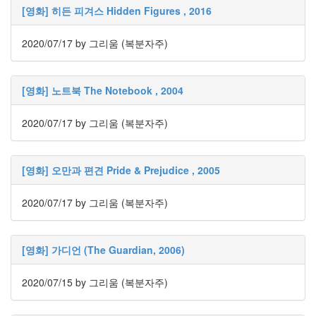
판
[영화] 히든 피겨스 Hidden Figures , 2016
준
비
2020/07/17
by 그리움 (복분자주)
0
My-
Program
41
[영화] 노트북 The Notebook , 2004
KScreenPen
25
2020/07/17
by 그리움 (복분자주)
KPOST-
IT
4
[영화] 오만과 편견 Pride & Prejudice , 2005
색
돌
이
2020/07/17
by 그리움 (복분자주)
4
K-
Capture
[영화] 가디언 (The Guardian, 2006)
0
블
2020/07/15
by 그리움 (복분자주)
로
그
플