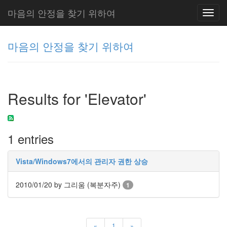
마음의 안정을 찾기 위하여
Toggl
navig
마음의 안정을 찾기 위하여
그
리
Results for 'Elevator'
움
(복
분
자
1 entries
주)
Vista/Windows7에서의 관리자 권한 상승
Tag
Cloud
2010/01/20
by 그리움 (복분자주)
1
Delphi
주
«
1
»