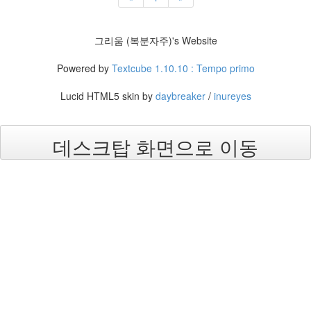
절
주
그리움 (복분자주)'s Website
절
Powered by
Textcube 1.10.10 : Tempo primo
델
Lucid HTML5 skin by
daybreaker
/
inureyes
파
이
이
데스크탑 화면으로 이동
명
박
영
화
FreeWare
프
리
웨
어