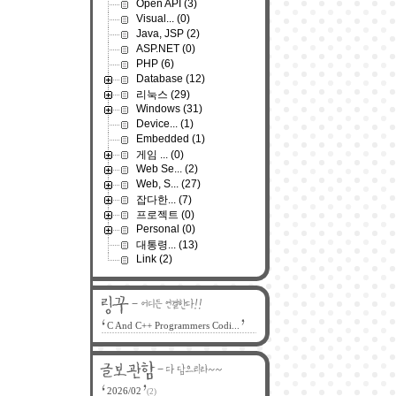
Open API
(3)
Visual...
(0)
Java, JSP
(2)
ASP.NET
(0)
PHP
(6)
Database
(12)
리눅스
(29)
Windows
(31)
Device...
(1)
Embedded
(1)
게임 ...
(0)
Web Se...
(2)
Web, S...
(27)
잡다한...
(7)
프로젝트
(0)
Personal
(0)
대통령...
(13)
Link
(2)
C And C++ Programmers Codi...
2026/02
(2)