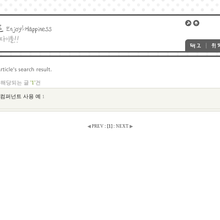
-해당되는 글
'1'
건
key 컴퍼넌트 사용 예
1
◀
PREV
:
[
1
]
:
NEXT
▶