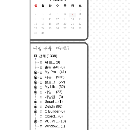
«
2026/08
»
일
월
화
수
목
금
토
1
2
3
4
5
6
7
8
9
10
11
12
13
14
15
16
17
18
19
20
21
22
23
24
25
26
27
28
29
30
31
전체
(1338)
AI 프...
(0)
출판 준비
(0)
My-Pro...
(41)
사는 ...
(936)
블로그...
(22)
My Lib...
(32)
게임 ...
(23)
개발관...
(3)
Smart ...
(1)
Delphi
(96)
C Builder
(0)
Object...
(0)
VC, MF...
(10)
Window...
(1)