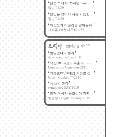
단점 하나 더 쓰자면 Smart ...
깜밥
/
04/29
원인은 찾아서 사용 가능한 ...
깜밥
/
04/29
해상도가 어떤것을 말하는지...
그리움 (복분자주)
/
04/24
별일없다의 생각
dawnsea's me2day
/
2010
색상(RGB)코드 추출기(Color...
Connection Generator
/
2010
최승호PD, '4대강 거짓말 검...
Green Monkey**
/
2010
Syng의 생각
syng's me2DAY
/
2010
천재 작곡가 윤일상이 기획,...
엘븐킹's Digital Factory
/
2010