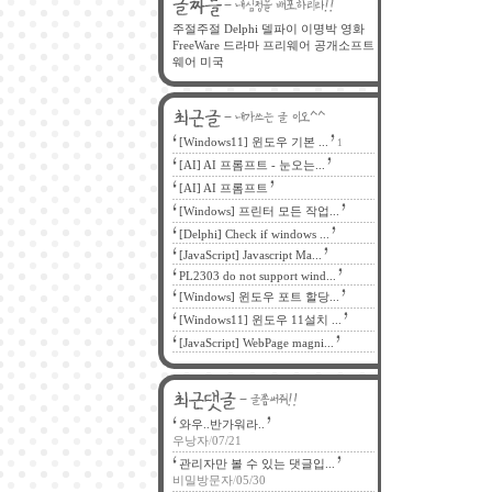
주절주절
Delphi
델파이
이명박
영화
FreeWare
드라마
프리웨어
공개소프트
웨어
미국
[Windows11] 윈도우 기본 ...
1
[AI] AI 프롬프트 - 눈오는...
[AI] AI 프롬프트
[Windows] 프린터 모든 작업...
[Delphi] Check if windows ...
[JavaScript] Javascript Ma...
PL2303 do not support wind...
[Windows] 윈도우 포트 할당...
[Windows11] 윈도우 11설치 ...
[JavaScript] WebPage magni...
와우..반가워라..
우낭자
/
07/21
관리자만 볼 수 있는 댓글입...
비밀방문자
/
05/30